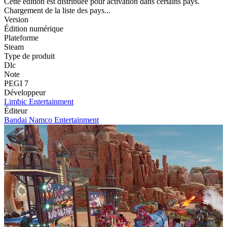
Cette édition est distribuée pour activation dans certains pays.
Chargement de la liste des pays...
Version
Édition numérique
Plateforme
Steam
Type de produit
Dlc
Note
PEGI 7
Développeur
Limbic Entertainment
Éditeur
Bandai Namco Entertainment