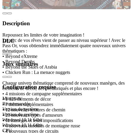
Description
Repoussez les limites de votre imagination !
Le parc de vos rêves vient de passer au niveau supérieur ! Avec le
DLC
Pass Or, vous obtiendrez immédiatement quatre nouveaux univers
thématiques :
• Beyond eXtreme
• Beyond Depths
Jeux similaires
• Beyond the Skies of Arabia
• Chicken Run : La menace nuggets
Chaque univers thématique comprend de nouveaux manèges, des
Configuration requise
éléments de décor, des préfabriqués et plus encore !
• 4 missions de campagne supplémentaires
Minimum
• 1 125 éléments de décor
Recommandée
• 7 thèmes supplémentaires
Version du système
• 12 nouvelles textures de chemin
Version du système
• 20 nouveaux types d'amuseurs
Windows 10,11 64bit
• 11 manèges et leurs impossifications
Windows 10,11 64bit
• 4 nouveaux modules de montagne russe
CPU
• 4 nouveaux types de circuits