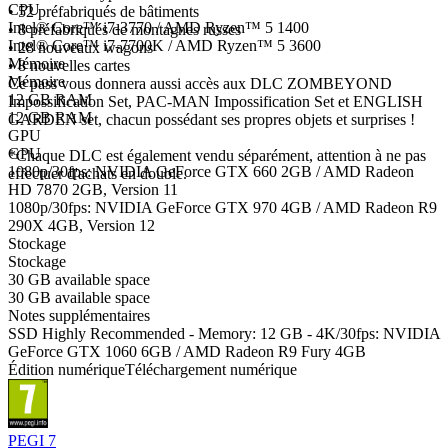
CPU
• 52 préfabriqués de bâtiments
Intel® Core™ i7-3770 / AMD Ryzen™ 5 1400
• 8 préfabriqués de montagnes russes
Intel® Core™ i7-7700K / AMD Ryzen™ 5 3600
• 28 nouveaux wagons
Mémoire
• 8 nouvelles cartes
Mémoire
Ce pass vous donnera aussi accès aux DLC ZOMBEYOND
12 GB RAM
Impossification Set, PAC-MAN Impossification Set et ENGLISH
12 GB RAM
GARDEN set, chacun possédant ses propres objets et surprises !
GPU
GPU
*Chaque DLC est également vendu séparément, attention à ne pas
1080p/30fps: NVIDIA GeForce GTX 660 2GB / AMD Radeon
effectuer d'achats en double.
HD 7870 2GB, Version 11
1080p/30fps: NVIDIA GeForce GTX 970 4GB / AMD Radeon R9
290X 4GB, Version 12
Stockage
Stockage
30 GB available space
30 GB available space
Notes supplémentaires
SSD Highly Recommended - Memory: 12 GB - 4K/30fps: NVIDIA
GeForce GTX 1060 6GB / AMD Radeon R9 Fury 4GB
Édition numérique
Téléchargement numérique
PEGI 7