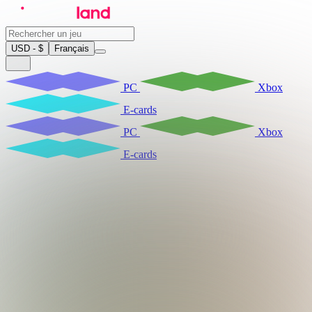
USD - $
Français
PC
Xbox
E-cards
PC
Xbox
E-cards