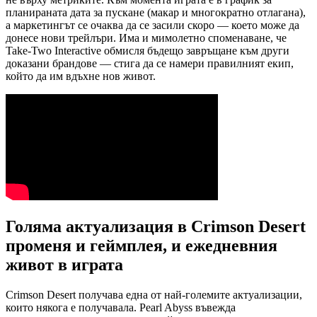
планираната дата за пускане (макар и многократно отлагана),
а маркетингът се очаква да се засили скоро — което може да
донесе нови трейлъри. Има и мимолетно споменаване, че
Take-Two Interactive обмисля бъдещо завръщане към други
доказани брандове — стига да се намери правилният екип,
който да им вдъхне нов живот.
Голяма актуализация в Crimson Desert
променя и геймплея, и ежедневния
живот в играта
Crimson Desert получава една от най-големите актуализации,
които някога е получавала. Pearl Abyss въвежда