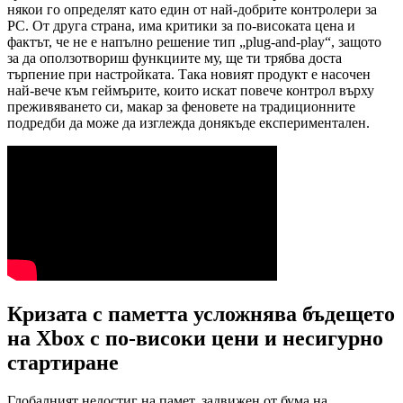
някои го определят като един от най-добрите контролери за
PC. От друга страна, има критики за по-високата цена и
фактът, че не е напълно решение тип „plug-and-play“, защото
за да оползотвориш функциите му, ще ти трябва доста
търпение при настройката. Така новият продукт е насочен
най-вече към геймърите, които искат повече контрол върху
преживяването си, макар за феновете на традиционните
подредби да може да изглежда донякъде експериментален.
Кризата с паметта усложнява бъдещето
на Xbox с по-високи цени и несигурно
стартиране
Глобалният недостиг на памет, задвижен от бума на