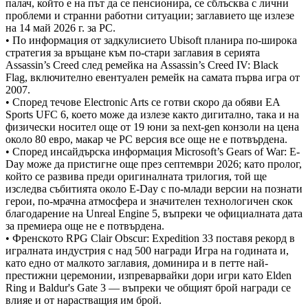
палач, който е на път да се пенсионира, се сблъсква с лични
проблеми и странни работни ситуации; заглавието ще излезе
на 14 май 2026 г. за PC.
• По информация от задкулисието Ubisoft планира по-широка
стратегия за връщане към по-стари заглавия в серията
Assassin’s Creed след ремейка на Assassin’s Creed IV: Black
Flag, включително евентуален ремейк на самата първа игра от
2007.
• Според течове Electronic Arts се готви скоро да обяви EA
Sports UFC 6, което може да излезе както дигитално, така и на
физически носител още от 19 юни за next-gen конзоли на цена
около 80 евро, макар че PC версия все още не е потвърдена.
• Според инсайдърска информация Microsoft’s Gears of War: E-
Day може да пристигне още през септември 2026; като пролог,
който се развива преди оригиналната трилогия, той ще
изследва събитията около E-Day с по-млади версии на познати
герои, по-мрачна атмосфера и значителен технологичен скок
благодарение на Unreal Engine 5, въпреки че официалната дата
за премиера още не е потвърдена.
• Френското RPG Clair Obscur: Expedition 33 поставя рекорд в
игралната индустрия с над 500 награди Игра на годината и,
като едно от малкото заглавия, доминира и в петте най-
престижни церемонии, изпреварвайки дори игри като Elden
Ring и Baldur's Gate 3 — въпреки че общият брой награди се
влияе и от нарастващия им брой.