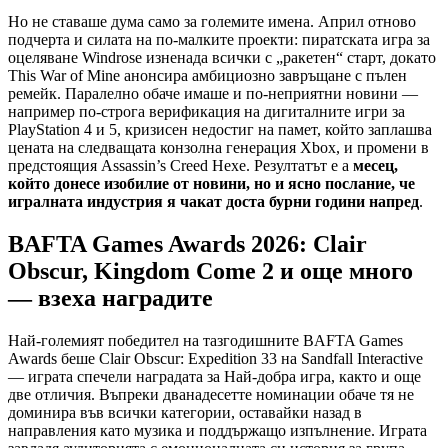
Но не ставаше дума само за големите имена. Април отново
подчерта и силата на по-малките проекти: пиратската игра за
оцеляване Windrose изненада всички с „ракетен“ старт, докато
This War of Mine анонсира амбициозно завръщане с пълен
ремейк. Паралелно обаче имаше и по-неприятни новини —
например по-строга верификация на дигиталните игри за
PlayStation 4 и 5, кризисен недостиг на памет, който заплашва
цената на следващата конзолна генерация Xbox, и промени в
предстоящия Assassin’s Creed Hexe. Резултатът е а
месец,
който донесе изобилие от новини, но и ясно послание, че
игралната индустрия я чакат доста бурни години напред
.
BAFTA Games Awards 2026: Clair
Obscur, Kingdom Come 2 и още много
— взеха наградите
Най-големият победител на тазгодишните BAFTA Games
Awards беше Clair Obscur: Expedition 33 на Sandfall Interactive
— играта спечели наградата за Най-добра игра, както и още
две отличия. Въпреки дванадесетте номинации обаче тя не
доминира във всички категории, оставайки назад в
направления като музика и поддържащо изпълнение. Играта