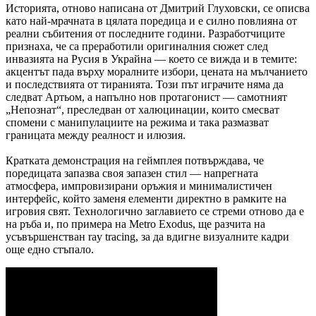
Историята, отново написана от Дмитрий Глуховски, се описва
като най-мрачната в цялата поредица и е силно повлияна от
реални събитения от последните години. Разработчиците
признаха, че са преработили оригиналния сюжет след
инвазията на Русия в Украйна — което се вижда и в темите:
акцентът пада върху моралните избори, цената на мълчанието
и последствията от тиранията. Този път играчите няма да
следват Артьом, а напълно нов протагонист — самотният
„Непознат“, преследван от халюцинации, които смесват
спомени с манипулациите на режима и така размазват
границата между реалност и илюзия.
Кратката демонстрация на геймплея потвърждава, че
поредицата запазва своя запазен стил — напрегната
атмосфера, импровизирани оръжия и минималистичен
интерфейс, който заменя елементи директно в рамките на
игровия свят. Технологично заглавието се стреми отново да е
на ръба и, по примера на Metro Exodus, ще разчита на
усъвършенстван ray tracing, за да вдигне визуалните кадри
още едно стъпало.