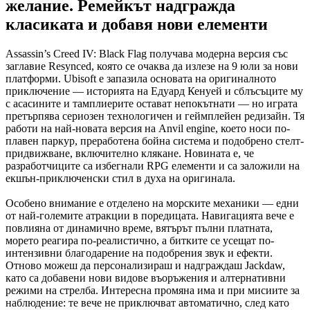
желание. Ремейкът надгражда
класиката и добавя нови елементи
Assassin’s Creed IV: Black Flag получава модерна версия със
заглавие Resynced, която се очаква да излезе на 9 юли за нови
платформи. Ubisoft е запазила основата на оригиналното
приключение — историята на Едуард Кенуей и сблъсъците му
с асасините и тамплиерите остават непокътнати — но играта
претърпява сериозен технологичен и геймплейен редизайн. Тя
работи на най-новата версия на Anvil engine, което носи по-
плавен паркур, преработена бойна система и подобрено стелт-
придвижване, включително клякане. Новината е, че
разработчиците са избегнали RPG елементи и са заложили на
екшън-приключенски стил в духа на оригинала.
Особено внимание е отделено на морските механики — едни
от най-големите атракции в поредицата. Навигацията вече е
повлияна от динамично време, вятърът пълни платната,
морето реагира по-реалистично, а битките се усещат по-
интензивни благодарение на подобрения звук и ефекти.
Отново можеш да персонализираш и надграждаш Jackdaw,
като са добавени нови видове въоръжения и алтернативни
режими на стрелба. Интересна промяна има и при мисиите за
наблюдение: те вече не приключват автоматично, след като