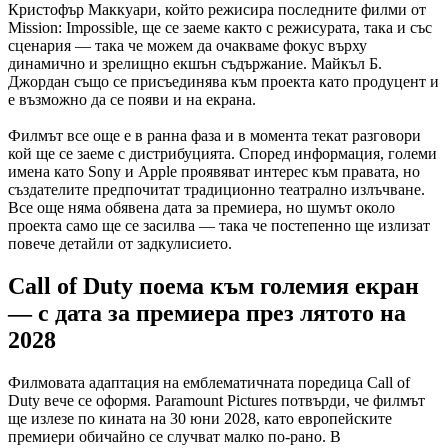
Кристофър Маккуари, който режисира последните филми от
Mission: Impossible, ще се заеме както с режисурата, така и със
сценария — така че можем да очакваме фокус върху
динамично и зрелищно екшън съдържание. Майкъл Б.
Джордан също се присъединява към проекта като продуцент и
е възможно да се появи и на екрана.
Филмът все още е в ранна фаза и в момента текат разговори
кой ще се заеме с дистрибуцията. Според информация, големи
имена като Sony и Apple проявяват интерес към правата, но
създателите предпочитат традиционно театрално излъчване.
Все още няма обявена дата за премиера, но шумът около
проекта само ще се засилва — така че постепенно ще излизат
повече детайли от задкулисието.
Call of Duty поема към големия екран
— с дата за премиера през лятото на
2028
Филмовата адаптация на емблематичната поредица Call of
Duty вече се оформя. Paramount Pictures потвърди, че филмът
ще излезе по кината на 30 юни 2028, като европейските
премиери обичайно се случват малко по-рано. В