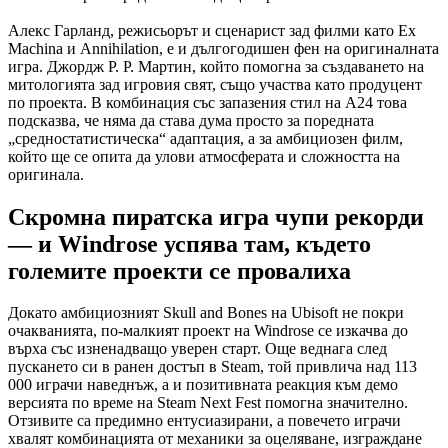
Алекс Гарланд, режисьорът и сценарист зад филми като Ex
Machina и Annihilation, е и дългогодишен фен на оригиналната
игра. Джордж Р. Р. Мартин, който помогна за създаването на
митологията зад игровия свят, също участва като продуцент
по проекта. В комбинация със запазения стил на A24 това
подсказва, че няма да става дума просто за поредната
„средностатистическа“ адаптация, а за амбициозен филм,
който ще се опита да улови атмосферата и сложността на
оригинала.
Скромна пиратска игра чупи рекорди
— и Windrose успява там, където
големите проекти се провалиха
Докато амбициозният Skull and Bones на Ubisoft не покри
очакванията, по-малкият проект на Windrose се изкачва до
върха със изненадващо уверен старт. Още веднага след
пускането си в ранен достъп в Steam, той привлича над 113
000 играчи наведнъж, а и позитивната реакция към демо
версията по време на Steam Next Fest помогна значително.
Отзивите са предимно ентусиазирани, а повечето играчи
хвалят комбинацията от механики за оцеляване, изграждане