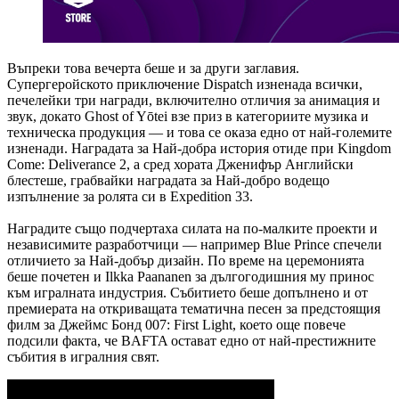
Въпреки това вечерта беше и за други заглавия.
Супергеройското приключение Dispatch изненада всички,
печелейки три награди, включително отличия за анимация и
звук, докато Ghost of Yōtei взе приз в категориите музика и
техническа продукция — и това се оказа едно от най-големите
изненади. Наградата за Най-добра история отиде при Kingdom
Come: Deliverance 2, а сред хората Дженифър Английски
блестеше, грабвайки наградата за Най-добро водещо
изпълнение за ролята си в Expedition 33.
Наградите също подчертаха силата на по-малките проекти и
независимите разработчици — например Blue Prince спечели
отличието за Най-добър дизайн. По време на церемонията
беше почетен и Ilkka Paananen за дългогодишния му принос
към игралната индустрия. Събитието беше допълнено и от
премиерата на откриващата тематична песен за предстоящия
филм за Джеймс Бонд 007: First Light, което още повече
подсили факта, че BAFTA остават едно от най-престижните
събития в игралния свят.