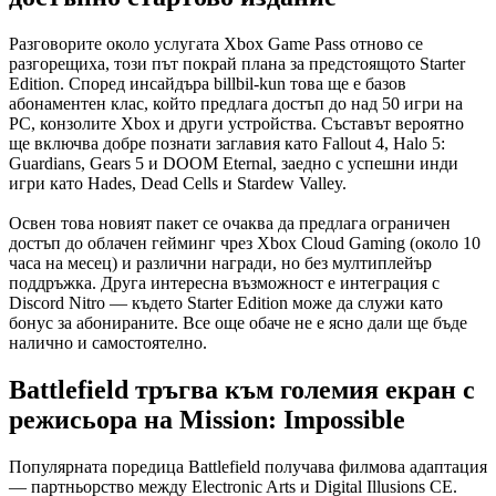
Разговорите около услугата Xbox Game Pass отново се
разгорещиха, този път покрай плана за предстоящото Starter
Edition. Според инсайдъра billbil-kun това ще е базов
абонаментен клас, който предлага достъп до над 50 игри на
PC, конзолите Xbox и други устройства. Съставът вероятно
ще включва добре познати заглавия като Fallout 4, Halo 5:
Guardians, Gears 5 и DOOM Eternal, заедно с успешни инди
игри като Hades, Dead Cells и Stardew Valley.
Освен това новият пакет се очаква да предлага ограничен
достъп до облачен гейминг чрез Xbox Cloud Gaming (около 10
часа на месец) и различни награди, но без мултиплейър
поддръжка. Друга интересна възможност е интеграция с
Discord Nitro — където Starter Edition може да служи като
бонус за абонираните. Все още обаче не е ясно дали ще бъде
налично и самостоятелно.
Battlefield тръгва към големия екран с
режисьора на Mission: Impossible
Популярната поредица Battlefield получава филмова адаптация
— партньорство между Electronic Arts и Digital Illusions CE.