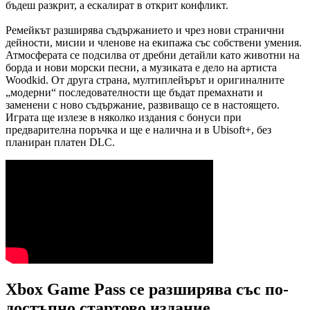
бъдеш разкрит, а ескалират в открит конфликт.
Ремейкът разширява съдържанието и чрез нови странични
дейности, мисии и членове на екипажа със собствени умения.
Атмосферата се подсилва от дребни детайли като животни на
борда и нови морски песни, а музиката е дело на артиста
Woodkid. От друга страна, мултиплейърът и оригиналните
„модерни“ последователности ще бъдат премахнати и
заменени с ново съдържание, развиващо се в настоящето.
Играта ще излезе в няколко издания с бонуси при
предварителна поръчка и ще е налична и в Ubisoft+, без
планиран платен DLC.
Xbox Game Pass се разширява със по-
достъпно стартово издание