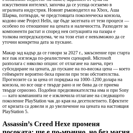
изкуствения интелект, започва да се усеща осезаемо в
игралната индустрия. Новият ръководител на Xbox, Ашa
Шарма, потвърди, че предстоящата поколенческа конзола,
кодово име Project Helix, ще бъде засегната от тези процеси —
особено по отношение на цената и наличността. Разходите за
компоненти растат и според нея ситуацията на пазара е
толкова непредсказуема, че на този етап е невъзможно да се
уточни конкретна дата за пускане.
Макар зад кадър да се говори за 2027 г., закъснение при старта
все пак изглежда по-реалистичен сценарий. Microsoft
разполага с няколко опции: от отлагане на ланча, през
субсидиране на цената, до пускане на по-висока цена — което
геймърите вероятно биха приели при тези обстоятелства.
Прогнозите са за цена от порядъка на 1000–1200 долара на
конзола, но все още е твърде рано и не бива да се приема
твърде сериозно. Подобни предизвикателства има и при Sony
— като компанията не е изключила отлагане на следващото
поколение PlayStation чак до края на десетилетието. Ефектите
от кризата са довели и до увеличение на цената на настоящия
PlayStation 5.
Assassin’s Creed Hexe променя
посоката: ще е по-мрачно, но без магия