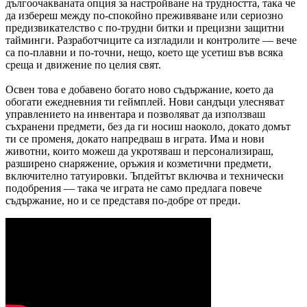
дългоочакваната опция за настройване на трудността, така че
да избереш между по-спокойно преживяване или сериозно
предизвикателство с по-трудни битки и прецизни защитни
тайминги. Разработчиците са изгладили и контролите — вече
са по-плавни и по-точни, нещо, което ще усетиш във всяка
среща и движение по целия свят.
Освен това е добавено богато ново съдържание, което да
обогати ежедневния ти геймплей. Нови сандъци улесняват
управлението на инвентара и позволяват да използваш
съхранени предмети, без да ги носиш наоколо, докато домът
ти се променя, докато напредваш в играта. Има и нови
животни, които можеш да укротяваш и персонализираш,
разширено снаряжение, оръжия и козметични предмети,
включително татуировки. Ъпдейтът включва и технически
подобрения — така че играта не само предлага повече
съдържание, но и се представя по-добре от преди.