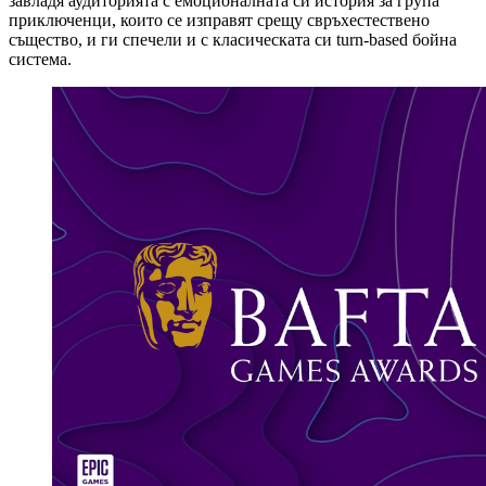
завладя аудиторията с емоционалната си история за група
приключенци, които се изправят срещу свръхестествено
същество, и ги спечели и с класическата си turn-based бойна
система.