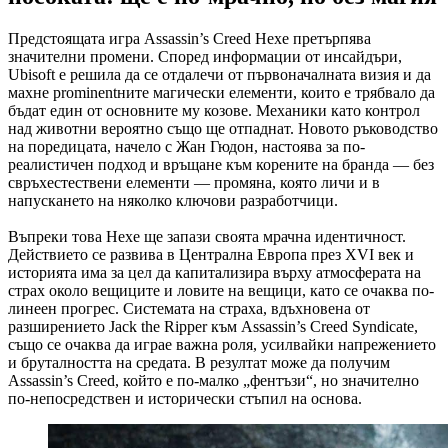
Предстоящата игра Assassin’s Creed Hexe претърпява
значителни промени. Според информации от инсайдъри,
Ubisoft е решила да се отдалечи от първоначалната визия и да
махне prominentните магически елементи, които е трябвало да
бъдат един от основните му козове. Механики като контрол
над животни вероятно също ще отпаднат. Новото ръководство
на поредицата, начело с Жан Гюдон, настоява за по-
реалистичен подход и връщане към корените на бранда — без
свръхестествени елементи — промяна, която личи и в
напускането на няколко ключови разработчици.
Въпреки това Hexe ще запази своята мрачна идентичност.
Действието се развива в Централна Европа през XVI век и
историята има за цел да капитализира върху атмосферата на
страх около вещиците и ловите на вещици, като се очаква по-
линеен прогрес. Системата на страха, вдъхновена от
разширението Jack the Ripper към Assassin’s Creed Syndicate,
също се очаква да играе важна роля, усилвайки напрежението
и бруталността на средата. В резултат може да получим
Assassin’s Creed, който е по-малко „фентъзи“, но значително
по-непосредствен и исторически стъпил на основа.