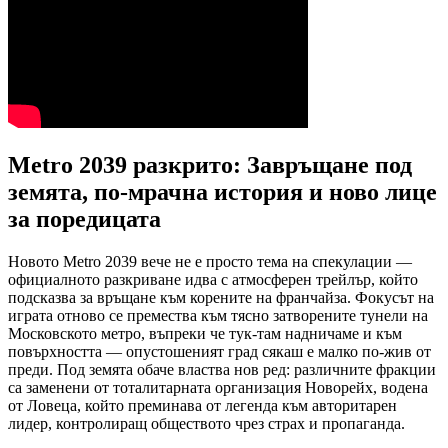
Metro 2039 разкрито: Завръщане под
земята, по-мрачна история и ново лице
за поредицата
Новото Metro 2039 вече не е просто тема на спекулации —
официалното разкриване идва с атмосферен трейлър, който
подсказва за връщане към корените на франчайза. Фокусът на
играта отново се премества към тясно затворените тунели на
Московското метро, въпреки че тук-там надничаме и към
повърхността — опустошеният град сякаш е малко по-жив от
преди. Под земята обаче властва нов ред: различните фракции
са заменени от тоталитарната организация Новорейх, водена
от Ловеца, който преминава от легенда към авторитарен
лидер, контролиращ обществото чрез страх и пропаганда.