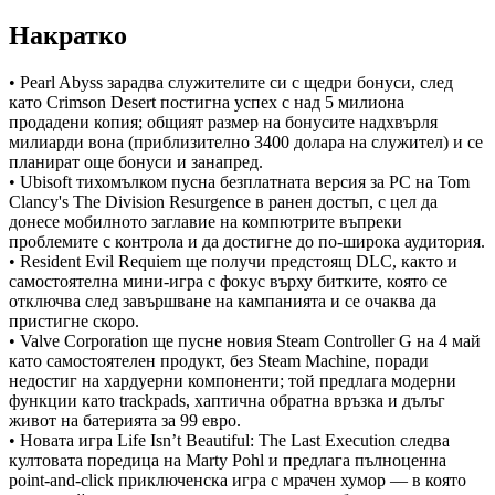
Накратко
• Pearl Abyss зарадва служителите си с щедри бонуси, след
като Crimson Desert постигна успех с над 5 милиона
продадени копия; общият размер на бонусите надхвърля
милиарди вона (приблизително 3400 долара на служител) и се
планират още бонуси и занапред.
• Ubisoft тихомълком пусна безплатната версия за PC на Tom
Clancy's The Division Resurgence в ранен достъп, с цел да
донесе мобилното заглавие на компютрите въпреки
проблемите с контрола и да достигне до по-широка аудитория.
• Resident Evil Requiem ще получи предстоящ DLC, както и
самостоятелна мини-игра с фокус върху битките, която се
отключва след завършване на кампанията и се очаква да
пристигне скоро.
• Valve Corporation ще пусне новия Steam Controller G на 4 май
като самостоятелен продукт, без Steam Machine, поради
недостиг на хардуерни компоненти; той предлага модерни
функции като trackpads, хаптична обратна връзка и дълъг
живот на батерията за 99 евро.
• Новата игра Life Isn’t Beautiful: The Last Execution следва
култовата поредица на Marty Pohl и предлага пълноценна
point-and-click приключенска игра с мрачен хумор — в която