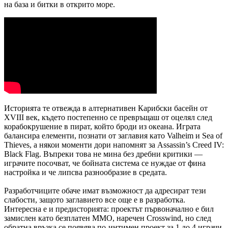
на база и битки в открито море.
Историята те отвежда в алтернативен Карибски басейн от
XVIII век, където постепенно се превръщаш от оцелял след
корабокрушение в пират, който броди из океана. Играта
балансира елементи, познати от заглавия като Valheim и Sea of
Thieves, а някои моменти дори напомнят за Assassin’s Creed IV:
Black Flag. Въпреки това не мина без дребни критики —
играчите посочват, че бойната система се нуждае от фина
настройка и че липсва разнообразие в средата.
Разработчиците обаче имат възможност да адресират тези
слабости, защото заглавието все още е в разработка.
Интересна е и предисторията: проектът първоначално е бил
замислен като безплатен MMO, наречен Crosswind, но след
обратна връзка се появява по-интимен проект за 1 до 4 играчи,