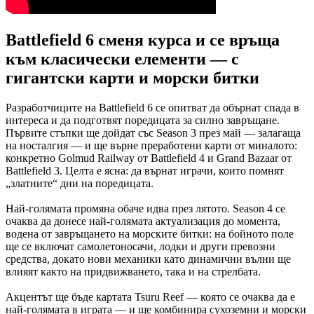
Battlefield 6 сменя курса и се връща
към класически елементи — с
гигантски карти и морски битки
Разработчиците на Battlefield 6 се опитват да обърнат спада в
интереса и да подготвят поредицата за силно завръщане.
Първите стъпки ще дойдат със Season 3 през май — залагаща
на носталгия — и ще върне преработени карти от миналото:
конкретно Golmud Railway от Battlefield 4 и Grand Bazaar от
Battlefield 3. Целта е ясна: да върнат играчи, които помнят
„златните“ дни на поредицата.
Най-голямата промяна обаче идва през лятото. Season 4 се
очаква да донесе най-голямата актуализация до момента,
водена от завръщането на морските битки: на бойното поле
ще се включат самолетоносачи, лодки и други превозни
средства, докато нови механики като динамични вълни ще
влияят както на придвижването, така и на стрелбата.
Акцентът ще бъде картата Tsuru Reef — която се очаква да е
най-голямата в играта — и ще комбинира сухоземни и морски