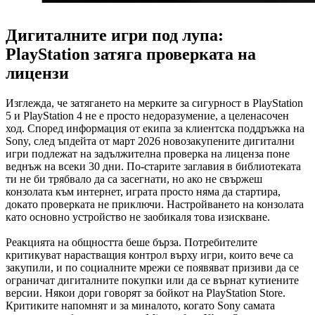
Дигиталните игри под лупа:
PlayStation затяга проверката на
лицензи
Изглежда, че затягането на мерките за сигурност в PlayStation
5 и PlayStation 4 не е просто недоразумение, а целенасочен
ход. Според информация от екипа за клиентска поддръжка на
Sony, след ъпдейта от март 2026 новозакупените дигитални
игри подлежат на задължителна проверка на лиценза поне
веднъж на всеки 30 дни. По-старите заглавия в библиотеката
ти не би трябвало да са засегнати, но ако не свържеш
конзолата към интернет, играта просто няма да стартира,
докато проверката не приключи. Настройването на конзолата
като основно устройство не заобикаля това изискване.
Реакцията на общността беше бърза. Потребителите
критикуват нарастващия контрол върху игри, които вече са
закупили, и по социалните мрежи се появяват призиви да се
ограничат дигиталните покупки или да се върнат кутиените
версии. Някои дори говорят за бойкот на PlayStation Store.
Критиките напомнят и за миналото, когато Sony самата