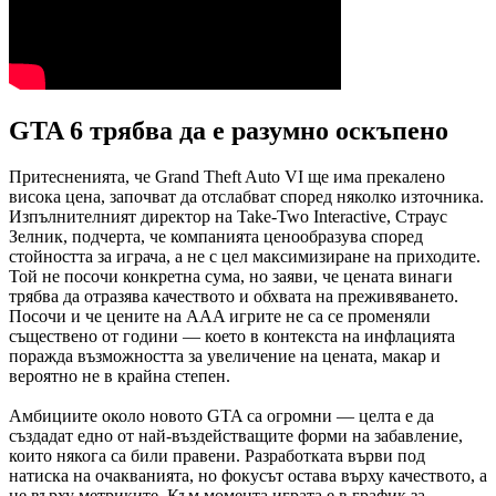
GTA 6 трябва да е разумно оскъпено
Притесненията, че Grand Theft Auto VI ще има прекалено
висока цена, започват да отслабват според няколко източника.
Изпълнителният директор на Take-Two Interactive, Страус
Зелник, подчерта, че компанията ценообразува според
стойността за играча, а не с цел максимизиране на приходите.
Той не посочи конкретна сума, но заяви, че цената винаги
трябва да отразява качеството и обхвата на преживяването.
Посочи и че цените на AAA игрите не са се променяли
съществено от години — което в контекста на инфлацията
поражда възможността за увеличение на цената, макар и
вероятно не в крайна степен.
Амбициите около новото GTA са огромни — целта е да
създадат едно от най-въздействащите форми на забавление,
които някога са били правени. Разработката върви под
натиска на очакванията, но фокусът остава върху качеството, а
не върху метриките. Към момента играта е в график за