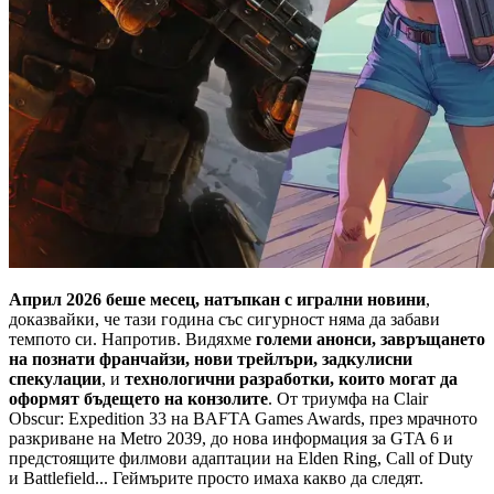
Април 2026 беше месец, натъпкан с игрални новини
,
доказвайки, че тази година със сигурност няма да забави
темпото си. Напротив. Видяхме
големи анонси, завръщането
на познати франчайзи, нови трейлъри, задкулисни
спекулации
, и
технологични разработки, които могат да
оформят бъдещето на конзолите
. От триумфа на Clair
Obscur: Expedition 33 на BAFTA Games Awards, през мрачното
разкриване на Metro 2039, до нова информация за GTA 6 и
предстоящите филмови адаптации на Elden Ring, Call of Duty
и Battlefield... Геймърите просто имаха какво да следят.