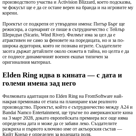
производството участва и Activision Blizzard, което подсказва,
че фокусът ще е да се остане верен на бранда и на игрoвите му
корени.
Проектът се подкрепя от утвърдени имена: Питър Бърг ще
режисира, а сценарият се пише в сътрудничество с Тейлър
Шеридън (Sicario, Wind River). Филмът има за цел да е
атрактивен не само за феновете на поредицата, но и за по-
широка аудитория, която не познава игрите. Създателите
засега държат детайлите около сюжета в тайна, но целта е да
се поднесе динамичният военен екшън типичен за
оригиналния материал.
Elden Ring идва в кината — с дата и
големи имена зад него
Филмовата адаптация по Elden Ring на FromSoftware най-
накрая преминава от етапа на планиране към реалното
производство. Проектът, който е сътрудничество между A24 и
Bandai Namco Entertainment, ще тръгне по американските кина
на 3 март 2028, докато европейската премиера все още няма
определена дата и може да се забави леко. Създателите
разкриха и първото ключово име от актьорския състав —
Кийт Конър е определен за водещата роля.