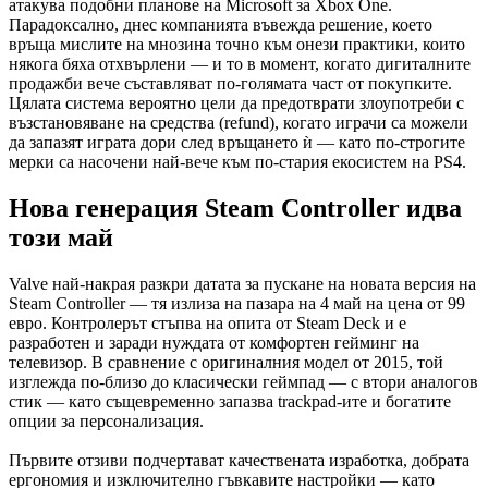
атакува подобни планове на Microsoft за Xbox One.
Парадоксално, днес компанията въвежда решение, което
връща мислите на мнозина точно към онези практики, които
някога бяха отхвърлени — и то в момент, когато дигиталните
продажби вече съставляват по-голямата част от покупките.
Цялата система вероятно цели да предотврати злоупотреби с
възстановяване на средства (refund), когато играчи са можели
да запазят играта дори след връщането ѝ — като по-строгите
мерки са насочени най-вече към по-стария екосистем на PS4.
Нова генерация Steam Controller идва
този май
Valve най-накрая разкри датата за пускане на новата версия на
Steam Controller — тя излиза на пазара на 4 май на цена от 99
евро. Контролерът стъпва на опита от Steam Deck и е
разработен и заради нуждата от комфортен гейминг на
телевизор. В сравнение с оригиналния модел от 2015, той
изглежда по-близо до класически геймпад — с втори аналогов
стик — като същевременно запазва trackpad-ите и богатите
опции за персонализация.
Първите отзиви подчертават качествената изработка, добрата
ергономия и изключително гъвкавите настройки — като