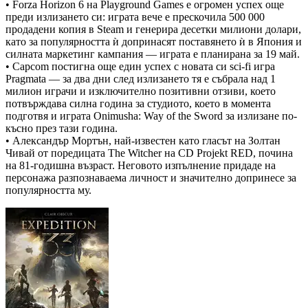
• Forza Horizon 6 на Playground Games е огромен успех още
преди излизането си: играта вече е прескочила 500 000
продадени копия в Steam и генерира десетки милиони долари,
като за популярността ѝ допринасят поставянето ѝ в Япония и
силната маркетинг кампания — играта е планирана за 19 май.
• Capcom постигна още един успех с новата си sci-fi игра
Pragmata — за два дни след излизането тя е събрала над 1
милион играчи и изключително позитивни отзиви, което
потвърждава силна година за студиото, което в момента
подготвя и играта Onimusha: Way of the Sword за излизане по-
късно през тази година.
• Александър Мортън, най-известен като гласът на Золтан
Чивай от поредицата The Witcher на CD Projekt RED, почина
на 81-годишна възраст. Неговото изпълнение придаде на
персонажа разпознаваема личност и значително допринесе за
популярността му.