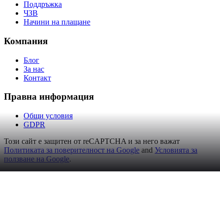
Поддръжка
ЧЗВ
Начини на плащане
Компания
Блог
За нас
Контакт
Правна информация
Общи условия
GDPR
Този сайт е защитен от reCAPTCHA и за него важат
Политиката за поверителност на Google
and
Условията за
ползване на Google
.