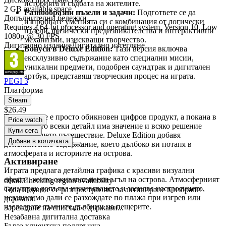
историята и съдбата на жителите.
2 GB available space
Разнообразни пъзели и задачи:
Подгответе се да
Допълнителни бележки
изпробвате уменията си с комбинация от логически
Requires a 64-bit processor and operating system, Version 10, Low
пъзели, физически предизвикателства и интерактивни
1080p @ 30 FPS
механизми, изискващи творчество.
Дигитално издание
Дигитално изтегляне
Бонуси в Deluxe Edition:
Тази версия включва
ексклузивно съдържание като специални мисии,
уникални предмети, подобрен саундтрак и дигитален
артбук, представящ творческия процес на играта.
PEGI 3
Платформа
Защо да изберете Amber Isle: Deluxe Edition?
Steam
$26.49
Тази игра не е просто обикновен цифров продукт, а покана в
Price watch
свят, в който всеки детайл има значение и всяко решение
Купи сега
оформя вашето пътешествие. Deluxe Edition добавя
Добави в количката
допълнително съдържание, което дълбоко ви потапя в
атмосферата и историите на острова.
Активиране
Играта предлага детайлна графика с красиви визуални
ефекти, които оживяват всеки ъгъл на острова. Атмосферният
detail.Checking region availability
саундтрак допълва изживяването и засилва настроението,
Това издание се разпространява за активиране в избрани
независимо дали се разхождате по плажа при изгрев или
държави.
изследвате тъмните дълбини на пещерите.
Зареждане на списъка с държави...
Незабавна дигитална доставка
Бърза клиентска поддръжка