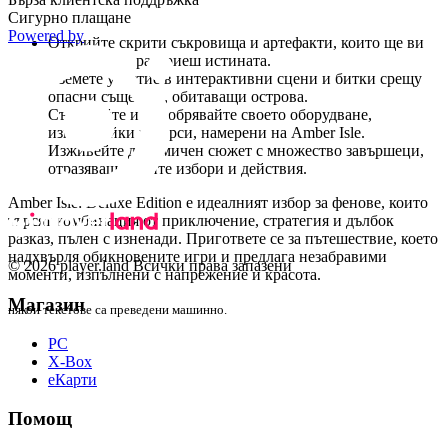
Какво да очаквате?
Сигурно плащане
Powered by
Открийте скрити съкровища и артефакти, които ще ви
помогнат да разкриеш истината.
Вземете участие в интерактивни сцени и битки срещу
опасни същества, обитаващи острова.
Създавайте и подобрявайте своето оборудване,
използвайки ресурси, намерени на Amber Isle.
Изживейте динамичен сюжет с множество завършеци,
отразяващ вашите избори и действия.
Amber Isle: Deluxe Edition е идеалният избор за фенове, които
търсят комбинация от приключение, стратегия и дълбок
разказ, пълен с изненади. Пригответе се за пътешествие, което
надхвърля обикновените игри и предлага незабравими
© 2026 player.land Всички права запазени
моменти, изпълнени с напрежение и красота.
Магазин
някои текстове са преведени машинно.
PC
X-Box
eКарти
Помощ