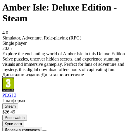
Amber Isle: Deluxe Edition -
Steam
4.0
Simulator
,
Adventure
,
Role-playing (RPG)
Single player
2025
Explore the enchanting world of Amber Isle in this Deluxe Edition.
Solve puzzles, uncover hidden secrets, and experience stunning
visuals and immersive gameplay. Perfect for fans of adventure and
mystery, this digital download offers hours of captivating fun.
Дигитално издание
Дигитално изтегляне
PEGI 3
Платформа
Steam
$26.49
Price watch
Купи сега
Добави в количката