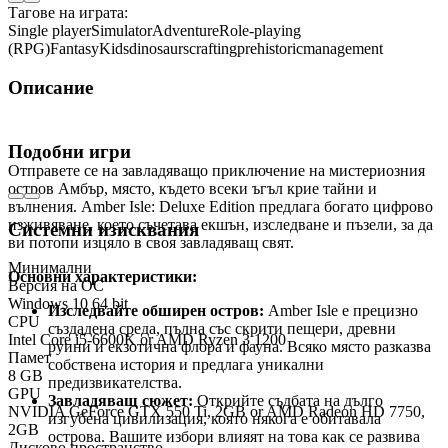
Тагове на играта:
Single player
Simulator
Adventure
Role-playing
(RPG)
Fantasy
Kids
dinosaurs
crafting
prehistoric
management
Описание
Amber Isle: Deluxe Edition
Подобни игри
Отправете се на завладяващо приключение на мистериозния
остров Амбър, място, където всеки ъгъл крие тайни и
вълнения. Amber Isle: Deluxe Edition предлага богато цифрово
изживяване, което съчетава екшън, изследване и пъзели, за да
Системни изисквания
ви потопи изцяло в своя завладяващ свят.
Минимални
Основни характеристики:
Версия на ОС
Windows 10 64 bit
Изследвайте обширен остров:
Amber Isle е прецизно
CPU
създадена среда, пълна със скрити пещери, древни
Intel Core i5-6600K or AMD Ryzen 3 1200
руини и екзотична флора и фауна. Всяко място разказва
Памет
собствена история и предлага уникални
8 GB
предизвикателства.
GPU
Завладяващ сюжет:
Открийте съдбата на дълго
NVIDIA GeForce GTX 550 Ti, 2GB or AMD Radeon HD 7750,
изгубена цивилизация, която някога е обитавала
2GB
острова. Вашите избори влияят на това как се развива
Дисково пространство