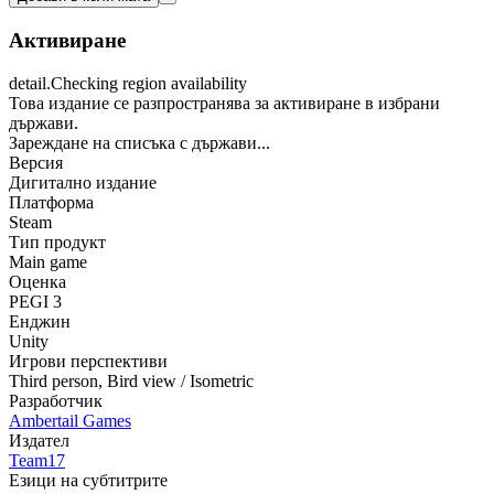
Активиране
detail.Checking region availability
Това издание се разпространява за активиране в избрани
държави.
Зареждане на списъка с държави...
Версия
Дигитално издание
Платформа
Steam
Тип продукт
Main game
Оценка
PEGI 3
Енджин
Unity
Игрови перспективи
Third person
,
Bird view / Isometric
Разработчик
Ambertail Games
Издател
Team17
Езици на субтитрите