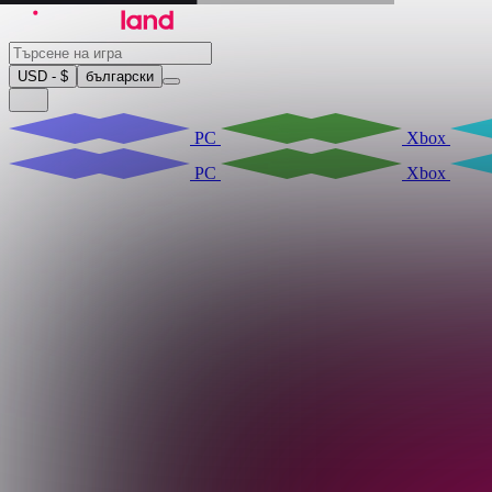
USD - $
български
PC
Xbox
PC
Xbox