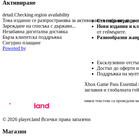
Активиране
Огромен избор от 
detail.Checking region availability
Това издание се разпространява за активиране в избрани държа
Стотици игри:
дост
Зареждане на списъка с държави...
Нови издания и кл
Незабавна дигитална доставка
от геймърите.
Бърза клиентска поддръжка
Разнообразни жан
Сигурно плащане
Powered by
Допълнителни пре
Ексклузивни отстъп
Достъп до оферти и
Поддръжка на мулт
Xbox Game Pass Essential
заглавия и глобалната ге
някои текстове са преведени 
© 2026 player.land Всички права запазени
Магазин