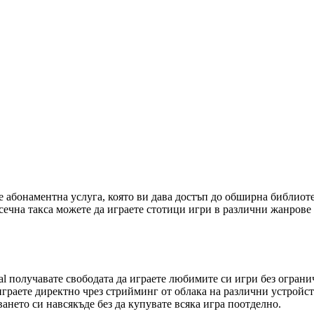
Pass Essential 1 месец?
 е абонаментна услуга, която ви дава достъп до обширна библиот
сечна такса можете да играете стотици игри в различни жанрове
 и по всяко време
al получавате свободата да играете любимите си игри без огран
играете директно чрез стрийминг от облака на различни устройст
нето си навсякъде без да купувате всяка игра поотделно.