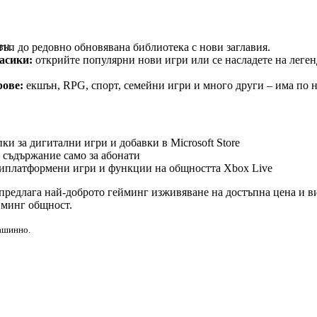
игри
ви.
ъп до редовно обновявана библиотека с нови заглавия.
асики:
открийте популярни нови игри или се насладете на леген
рове:
екшън, RPG, спорт, семейни игри и много други – има по н
димства на абонамента
ки за дигитални игри и добавки в Microsoft Store
 съдържание само за абонати
иплатформени игри и функции на общността Xbox Live
 предлага най-доброто гейминг изживяване на достъпна цена и в
йминг общност.
машинно.