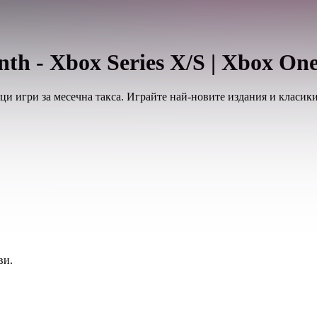
th - Xbox Series X/S | Xbox One 
ици игри за месечна такса. Играйте най-новите издания и класики
ви.