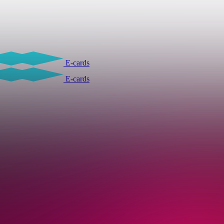
E-cards
E-cards