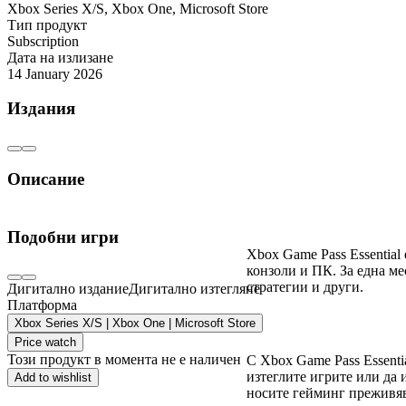
Xbox Series X/S
,
Xbox One
,
Microsoft Store
Тип продукт
Subscription
Дата на излизане
14 January 2026
Издания
Описание
Какво е Xbox Game 
Подобни игри
Xbox Game Pass Essential
конзоли и ПК. За една ме
стратегии и други.
Дигитално издание
Дигитално изтегляне
Платформа
Xbox Series X/S | Xbox One | Microsoft Store
Играйте навсякъде
Price watch
Този продукт в момента не е наличен
С Xbox Game Pass Essenti
изтеглите игрите или да 
Add to wishlist
носите гейминг преживява