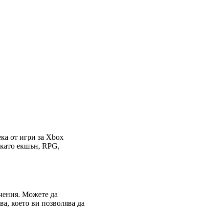
ека от игри за Xbox
 като екшън, RPG,
ичения. Можете да
ва, което ви позволява да