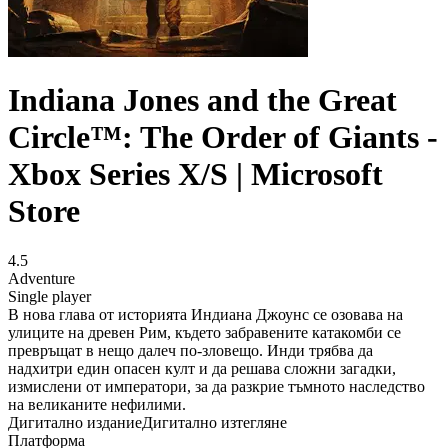
Indiana Jones and the Great
Circle™: The Order of Giants -
Xbox Series X/S | Microsoft
Store
4.5
Adventure
Single player
В нова глава от историята Индиана Джоунс се озовава на
улиците на древен Рим, където забравените катакомби се
превръщат в нещо далеч по-зловещо. Инди трябва да
надхитри един опасен култ и да решава сложни загадки,
измислени от императори, за да разкрие тъмното наследство
на великаните нефилими.
Дигитално издание
Дигитално изтегляне
Платформа