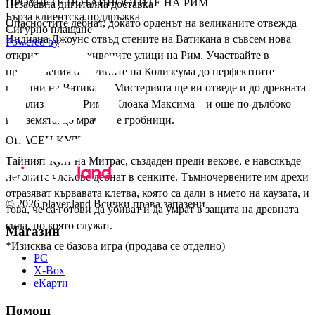
ПРОУЧЕТЕ ПОТАЙНОСТИТЕ НА РИМ
Незабавна дигитална доставка
Бърза клиентска поддръжка
Опасностите дебнат, докато орденът на великаните отвежда
Сигурно плащане
Индиана Джоунс отвъд стените на Ватикана в съвсем нова
Powered by
открита зона в оживените улици на Рим. Участвайте в
приключения от руините на Колизеума до перфектните
градини на Ватикана. Мистерията ще ви отведе и до древната
канализация на Рим – Клоака Максима – и още по-дълбоко
под земята, до мрачните гробници.
ОПАСЕН КУЛТ
Тайният Култ на Митрас, създаден преди векове, е навсякъде –
неговите членове дебнат в сенките. Тъмночервените им дрехи
отразяват кървавата клетва, която са дали в името на каузата, и
© 2026 player.land Всички права запазени
това, че са готови да убиват и да умрат в защита на древната
сила, но която служат.
Магазин
*Изисква се базова игра (продава се отделно)
PC
X-Box
eКарти
Помощ