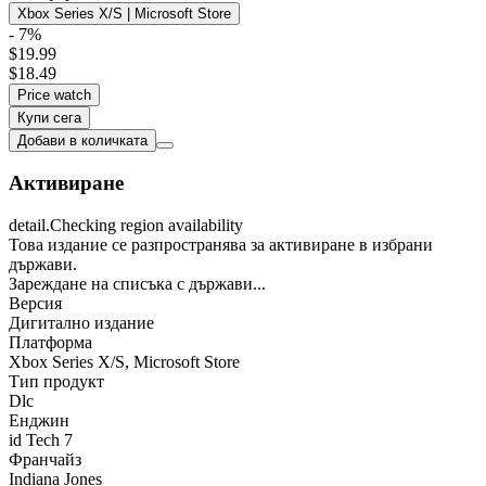
Xbox Series X/S | Microsoft Store
- 7%
$19.99
$18.49
Price watch
Купи сега
Добави в количката
Активиране
detail.Checking region availability
Това издание се разпространява за активиране в избрани
държави.
Зареждане на списъка с държави...
Версия
Дигитално издание
Платформа
Xbox Series X/S
,
Microsoft Store
Тип продукт
Dlc
Енджин
id Tech 7
Франчайз
Indiana Jones