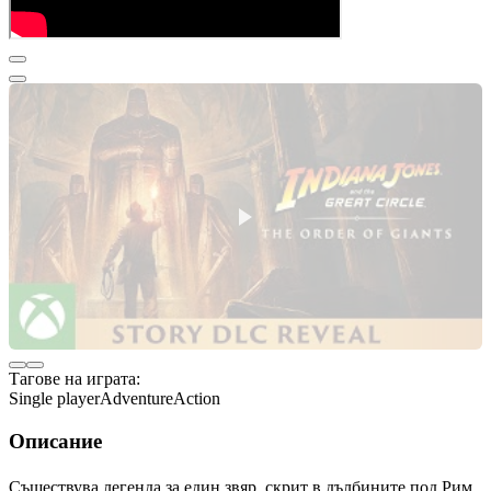
Тагове на играта:
Single player
Adventure
Action
Описание
Съществува легенда за един звяр, скрит в дълбините под Рим,