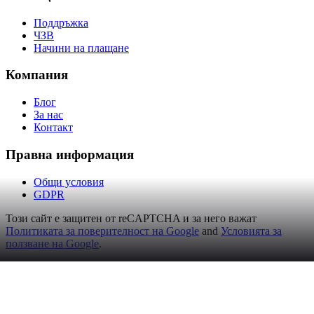
Поддръжка
ЧЗВ
Начини на плащане
Компания
Блог
За нас
Контакт
Правна информация
Общи условия
GDPR
Този сайт е защитен от reCAPTCHA и за него важат
Политиката за поверителност на Google
and
Условията за
ползване на Google
.