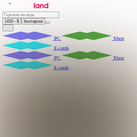
USD - $
български
PC
Xbox
E-cards
PC
Xbox
E-cards