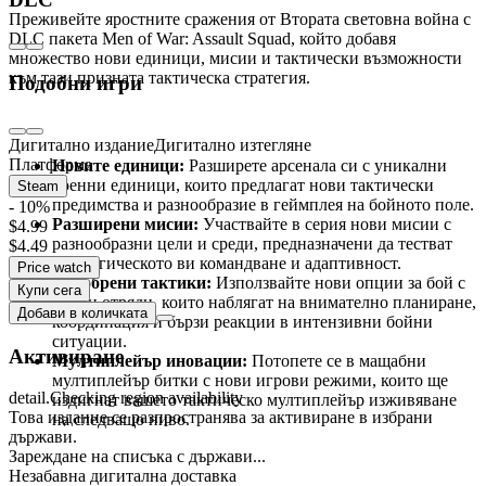
Преживейте яростните сражения от Втората световна война с
DLC пакета Men of War: Assault Squad, който добавя
множество нови единици, мисии и тактически възможности
към тази призната тактическа стратегия.
Подобни игри
Основни характеристики:
Дигитално издание
Дигитално изтегляне
Платформа
Новите единици:
Разширете арсенала си с уникални
военни единици, които предлагат нови тактически
Steam
предимства и разнообразие в геймплея на бойното поле.
- 10%
Разширени мисии:
Участвайте в серия нови мисии с
$4.99
разнообразни цели и среди, предназначени да тестват
$4.49
стратегическото ви командване и адаптивност.
Price watch
Подобрени тактики:
Използвайте нови опции за бой с
Купи сега
малки отряди, които наблягат на внимателно планиране,
Добави в количката
координация и бързи реакции в интензивни бойни
ситуации.
Активиране
Мултиплейър иновации:
Потопете се в мащабни
мултиплейър битки с нови игрови режими, които ще
detail.Checking region availability
издигнат вашето тактическо мултиплейър изживяване
Това издание се разпространява за активиране в избрани
на следващо ниво.
държави.
Зареждане на списъка с държави...
Уникално тактическо преживяване от
Незабавна дигитална доставка