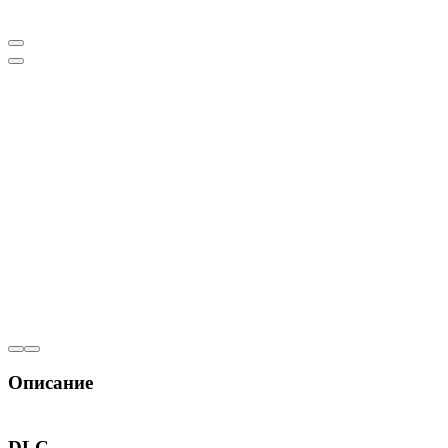
Описание
Men of War: Assault Squad DLC PACK
DLC