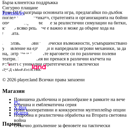
Втората световна война
Бърза клиентска поддръжка
Сигурно плащане
Този DLC разгръща основната игра, предлагайки по-дълбок
Powered by
поглед върху тактиката, стратегията и организацията на бойни
операции. Пригответе се за реалистични симулации на битки,
където всяко решение е важно и може да обърне хода на
войната.
Използвайте нови тактически възможности, усъвършенствано
управление на единици и напреднали игрови механики, за да
надхитрите и победите враговете си по различни полеви
театри. Всяка мисия ви пренася в различни кътчета на
войната с уникални стратегически и тактически
предизвикателства.
© 2026 player.land Всички права запазени
Защо да изберете Men of War: Assault Squad
DLC PACK?
Магазин
Повишена дълбочина и разнообразие в рамките на вече
PC
успешна и емблематична серия
X-Box
Нови кооперативни и конкурентни мултиплейър опции
eКарти
Подробна и реалистична обработка на Втората световна
война
Помощ
Отлично допълнение за феновете на тактически