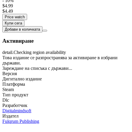
- 10%
$4.99
$4.49
Price watch
Купи сега
Добави в количката
Активиране
detail.Checking region availability
Това издание се разпространява за активиране в избрани
държави.
Зареждане на списъка с държави...
Версия
Дигитално издание
Платформа
Steam
Тип продукт
Dlc
Разработчик
Digitalmindsoft
Издател
Fulqrum Publishing