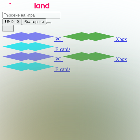
USD - $
български
PC
Xbox
E-cards
PC
Xbox
E-cards