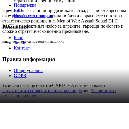
стратегии и военни симулации
Поддръжка
ЧЗВ
Пригответе се за нови предизвикателства, разширете арсенала
Начини на плащане
си и разработете нови тактики в битки с враговете си в това
стратегическо разширение. Men of War: Assault Squad DLC
Компания
PACK е перфектният избор за играчите, търсещи по-богато и
сложно стратегическо военно преживяване.
Блог
някои текстове са преведени машинно.
За нас
Контакт
Правна информация
Общи условия
GDPR
Този сайт е защитен от reCAPTCHA и за него важат
Политиката за поверителност на Google
and
Условията за
ползване на Google
.