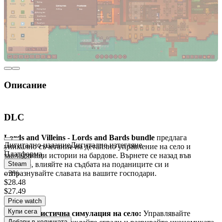
Описание
Изживейте средновековна стратегия с пакета
DLC
Lords and Bards
Lords and Villeins - Lords and Bards bundle
предлага
Дигитално издание
Дигитално изтегляне
уникално съчетание на детайлно управление на село и
Платформа
завладяващи истории на бардове. Върнете се назад във
времето, влияйте на съдбата на поданиците си и
Steam
отпразнувайте славата на вашите господари.
- 3%
$28.48
$27.49
Ключови характеристики
Price watch
Купи сега
Реалистична симулация на село:
Управлявайте
Добави в количката