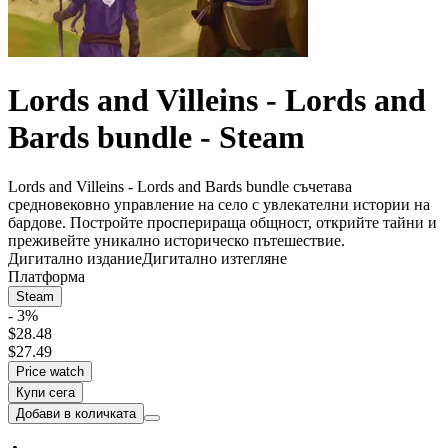
Lords and Villeins - Lords and
Bards bundle - Steam
Lords and Villeins - Lords and Bards bundle съчетава
средновековно управление на село с увлекателни истории на
бардове. Постройте просперираща общност, открийте тайни и
преживейте уникално историческо пътешествие.
Дигитално издание
Дигитално изтегляне
Платформа
Steam
- 3%
$28.48
$27.49
Price watch
Купи сега
Добави в количката