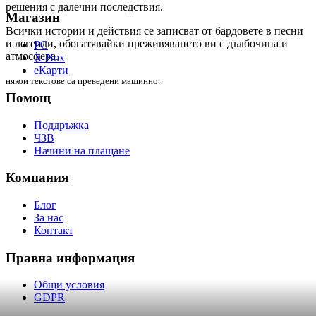
решения с далечни последствия.
Магазин
Всички истории и действия се записват от бардовете в песни
и легенди, обогатявайки преживяването ви с дълбочина и
PC
атмосфера.
X-Box
eКарти
някои текстове са преведени машинно.
Помощ
Поддръжка
ЧЗВ
Начини на плащане
Компания
Блог
За нас
Контакт
Правна информация
Общи условия
GDPR