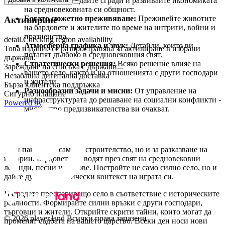
ресурси, изграждайте сгради и развивайте икономиката
на средновековната си общност.
Богато сюжетно преживяване:
Преживейте животите
Активиране
на бардовете и жителите по време на интриги, войни и
празненства.
detail.Checking region availability
Атмосферна графика и звук:
Детайли, които ви
Това издание се разпространява за активиране в избрани
потапят дълбоко в средновековния свят.
държави.
Стратегически решения:
Всяко решение влияе на
Зареждане на списъка с държави...
вашето село, както и на отношенията с други господари
Незабавна дигитална доставка
и жители.
Бърза клиентска поддръжка
Разнообразни задачи и мисии:
От управление на
Сигурно плащане
инфраструктурата до решаване на социални конфликти -
Powered by
множество предизвикателства ви очакват.
Защо да изберете този пакет?
Този пакет не е само за строителство, но и за разказване на
истории. Бардовете ви водят през свят на средновековни
легенди, песни и митове. Постройте не само силно село, но и
дайте душа и исторически контекст на играта си.
Изградете проспериращо село в съответствие с историческите
реалности. Формирайте силни връзки с други господари,
търговци и жители. Открийте скрити тайни, които могат да
© 2026 player.land Всички права запазени
променят съдбата на вашето царство. Всеки ден носи нови