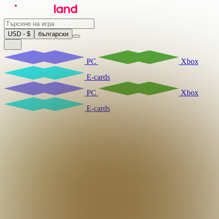
USD - $
български
PC
Xbox
E-cards
PC
Xbox
E-cards