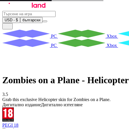
USD - $
български
PC
Xbox
PC
Xbox
Zombies on a Plane - Helicopter
3.5
Grab this exclusive Helicopter skin for Zombies on a Plane.
Дигитално издание
Дигитално изтегляне
PEGI 18