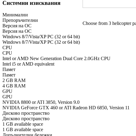
Системни изисквания
Минимални
Препоръчителни
Choose from 3 helicopter pai
Версия на ОС
Версия на ОС
Windows 8/7/Vista/XP PC (32 or 64 bit)
Windows 8/7/Vista/XP PC (32 or 64 bit)
CPU
CPU
Intel or AMD New Generation Dual Core 2.0GHz CPU
Intel i5 or AMD equivalent
Памет
Памет
2 GB RAM
4 GB RAM
GPU
GPU
NVIDIA 8800 or ATI 3850, Version 9.0
NVIDIA GeForce GTX 460 or ATI Radeon HD 6850, Version 11
Дисково пространство
Дисково пространство
1 GB available space
1 GB available space
Допълнителни бележки