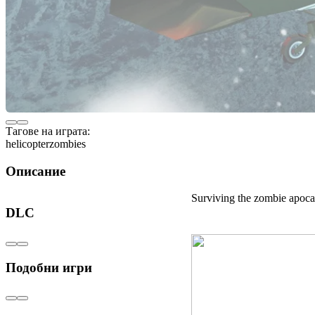
Тагове на играта:
helicopter
zombies
Описание
Surviving the zombie apocalyp
DLC
Подобни игри