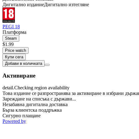
Дигитално издание
Дигитално изтегляне
PEGI 18
Платформа
Steam
$1.99
Price watch
Купи сега
Добави в количката
Активиране
detail.Checking region availability
Това издание се разпространява за активиране в избрани държа
Зареждане на списъка с държави...
Незабавна дигитална доставка
Бърза клиентска поддръжка
Сигурно плащане
Powered by