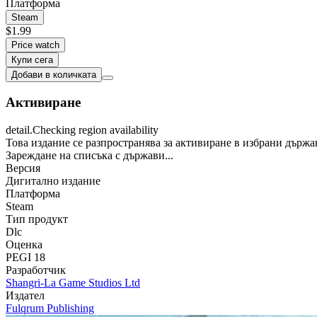
Платформа
Steam
$1.99
Price watch
Купи сега
Добави в количката
Активиране
detail.Checking region availability
Това издание се разпространява за активиране в избрани държа
Зареждане на списъка с държави...
Версия
Дигитално издание
Платформа
Steam
Тип продукт
Dlc
Оценка
PEGI 18
Разработчик
Shangri-La Game Studios Ltd
Издател
Fulqrum Publishing