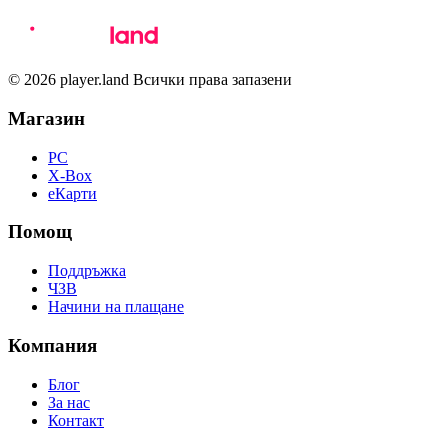
© 2026 player.land Всички права запазени
Магазин
PC
X-Box
eКарти
Помощ
Поддръжка
ЧЗВ
Начини на плащане
Компания
Блог
За нас
Контакт