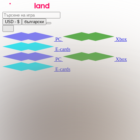
USD - $
български
PC
Xbox
E-cards
PC
Xbox
E-cards