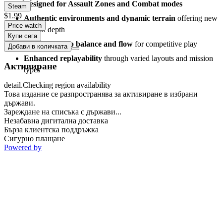
Designed for Assault Zones and Combat modes
Steam
$1.99
Authentic environments and dynamic terrain
offering new
Price watch
tactical depth
Купи сега
Improved map balance and flow
for competitive play
Добави в количката
Enhanced replayability
through varied layouts and mission
Активиране
types
detail.Checking region availability
Това издание се разпространява за активиране в избрани
държави.
Зареждане на списъка с държави...
Незабавна дигитална доставка
Бърза клиентска поддръжка
Сигурно плащане
Powered by