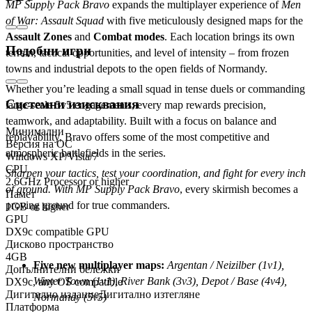
MP Supply Pack Bravo
expands the multiplayer experience of
Men
of War: Assault Squad
with five meticulously designed maps for the
Assault Zones
and
Combat modes
. Each location brings its own
Подобни игри
terrain, tactical opportunities, and level of intensity – from frozen
towns and industrial depots to the open fields of Normandy.
Whether you’re leading a small squad in tense duels or commanding
Системни изисквания
large-scale 5v5 engagements, every map rewards precision,
teamwork, and adaptability. Built with a focus on balance and
Минимални
replayability, Bravo offers some of the most competitive and
Версия на ОС
atmospheric battlefields in the series.
Windows XP/Vista/7
CPU
Sharpen your tactics, test your coordination, and fight for every inch
2.6GHz Processor or higher
of ground. With MP Supply Pack Bravo
, every skirmish becomes a
Памет
proving ground for true commanders.
1GB or higher
GPU
DX9c compatible GPU
Key Features:
Дисково пространство
4GB
Five new multiplayer maps:
Argentan / Neizilber (1v1),
Допълнителни бележки
Winter Town (1v1), River Bank (3v3), Depot / Base (4v4),
DX9c, any OS compatible
Дигитално издание
Дигитално изтегляне
Normandy (5v5)
Платформа