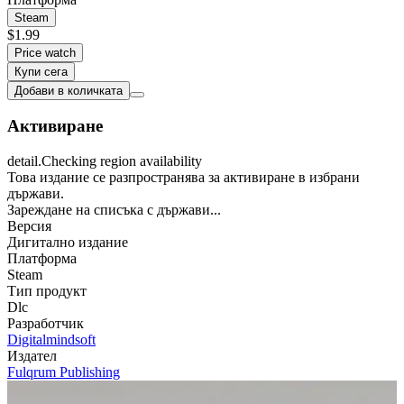
Steam
$1.99
Price watch
Купи сега
Добави в количката
Активиране
detail.Checking region availability
Това издание се разпространява за активиране в избрани
държави.
Зареждане на списъка с държави...
Версия
Дигитално издание
Платформа
Steam
Тип продукт
Dlc
Разработчик
Digitalmindsoft
Издател
Fulqrum Publishing