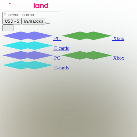
USD - $
български
PC
Xbox
E-cards
PC
Xbox
E-cards