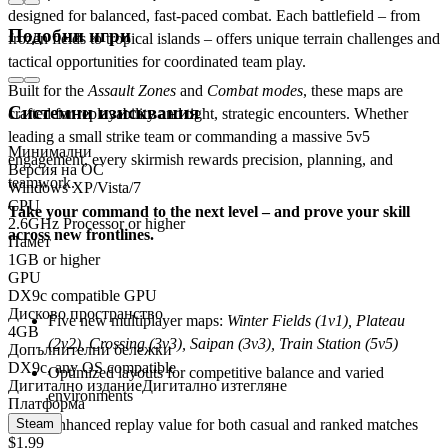
designed for balanced, fast-paced combat. Each battlefield – from
Подобни игри
frozen fields to tropical islands – offers unique terrain challenges and
tactical opportunities for coordinated team play.
Built for the
Assault Zones
and
Combat modes
, these maps are
Системни изисквания
crafted for replayability and tight, strategic encounters. Whether
leading a small strike team or commanding a massive 5v5
Минимални
engagement, every skirmish rewards precision, planning, and
Версия на ОС
teamwork.
Windows XP/Vista/7
CPU
Take your command to the next level – and prove your skill
2.6GHz Processor or higher
across new frontlines.
Памет
1GB or higher
GPU
Key Features:
DX9c compatible GPU
Дисково пространство
Five new multiplayer maps:
Winter Fields (1v1), Plateau
4GB
(2v2), Crossing (3v3), Saipan (3v3), Train Station (5v5)
Допълнителни бележки
DX9c, any OS compatible
Optimized layouts for competitive balance and varied
Дигитално издание
Дигитално изтегляне
environments
Платформа
Enhanced replay value for both casual and ranked matches
Steam
$1.99