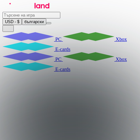
USD - $
български
PC
Xbox
E-cards
PC
Xbox
E-cards