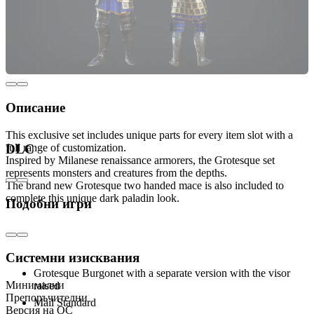
Описание
This exclusive set includes unique parts for every item slot with a
full range of customization.
DLC
Inspired by Milanese renaissance armorers, the Grotesque set
represents monsters and creatures from the depths.
The brand new Grotesque two handed mace is also included to
complete this unique dark paladin look.
Подобни игри
Includes:
Системни изисквания
Grotesque Burgonet with a separate version with the visor
Минимални
raised
Препоръчителни
Mail Standard
Версия на ОС