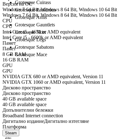
Grotesque Cuirass
Версия на ОС
Windows 7 64 Bit, Windows 8 64 Bit, Windows 10 64 Bit
Grotesque Pauldrons
Windows 7 64 Bit, Windows 8 64 Bit, Windows 10 64 Bit
Grotesque Arms
CPU
Grotesque Gauntlets
CPU
Intel Core i5 - 4670 or AMD equivalent
Grotesque Skirt
Intel Core i5 - 6600k or AMD equivalent
Grotesque Legs
Памет
Grotesque Sabatons
Памет
8 GB RAM
Grotesque Mace
16 GB RAM
GPU
GPU
NVIDIA GTX 680 or AMD equivalent, Version 11
NVIDIA GTX 1060 or AMD equivalent, Version 11
Дисково пространство
Дисково пространство
40 GB available space
40 GB available space
Допълнителни бележки
Broadband Internet connection
Дигитално издание
Дигитално изтегляне
Платформа
Steam
- 6%