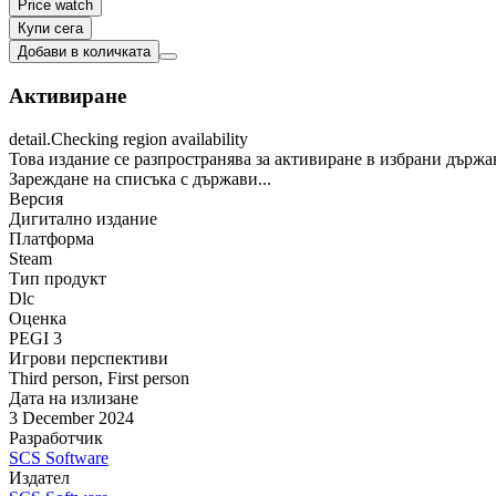
Price watch
Купи сега
Добави в количката
Активиране
detail.Checking region availability
Това издание се разпространява за активиране в избрани държа
Зареждане на списъка с държави...
Версия
Дигитално издание
Платформа
Steam
Тип продукт
Dlc
Оценка
PEGI 3
Игрови перспективи
Third person
,
First person
Дата на излизане
3 December 2024
Разработчик
SCS Software
Издател