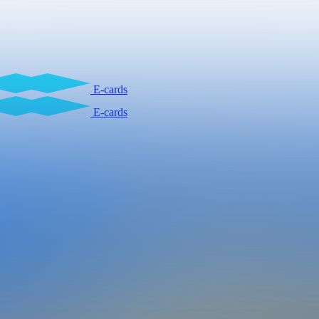
E-cards
E-cards