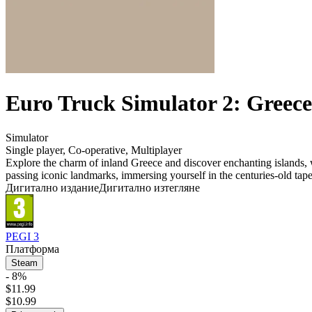
Euro Truck Simulator 2: Greece
Simulator
Single player
,
Co-operative
,
Multiplayer
Explore the charm of inland Greece and discover enchanting islands, wi
passing iconic landmarks, immersing yourself in the centuries-old tape
Дигитално издание
Дигитално изтегляне
PEGI 3
Платформа
Steam
- 8%
$11.99
$10.99