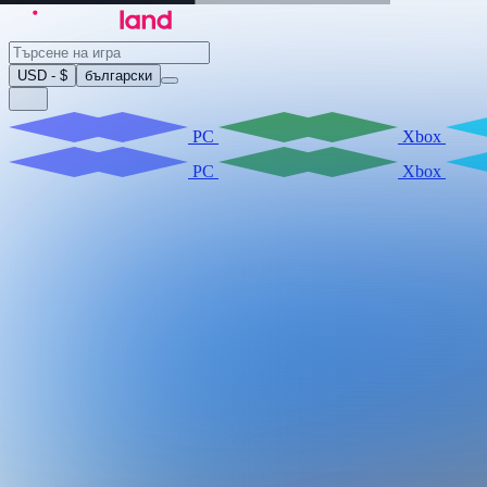
USD - $
български
PC
Xbox
PC
Xbox