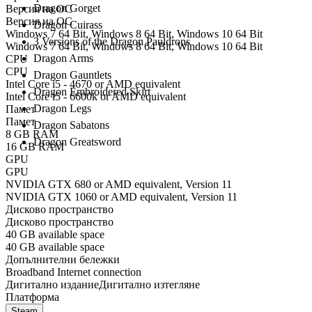
Dragon Gorget
Версия на ОС
Версия на ОС
Dragon Cuirass
Windows 7 64 Bit, Windows 8 64 Bit, Windows 10 64 Bit
3 Versions of the Dragon Pauldrons
Windows 7 64 Bit, Windows 8 64 Bit, Windows 10 64 Bit
Dragon Arms
CPU
CPU
Dragon Gauntlets
Intel Core i5 - 4670 or AMD equivalent
Dragon Embroidered Skirt
Intel Core i5 - 6600k or AMD equivalent
Dragon Legs
Памет
Памет
Dragon Sabatons
8 GB RAM
Dragon Greatsword
16 GB RAM
GPU
GPU
NVIDIA GTX 680 or AMD equivalent, Version 11
NVIDIA GTX 1060 or AMD equivalent, Version 11
Дисково пространство
Дисково пространство
40 GB available space
40 GB available space
Допълнителни бележки
Broadband Internet connection
Дигитално издание
Дигитално изтегляне
Платформа
Steam