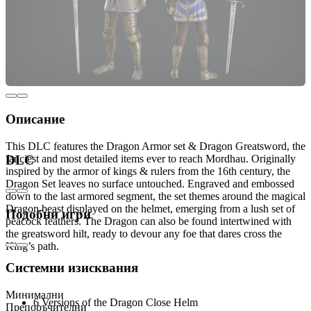
Описание
This DLC features the Dragon Armor set & Dragon Greatsword, the
fanciest and most detailed items ever to reach Mordhau. Originally
DLC
inspired by the armor of kings & rulers from the 16th century, the
Dragon Set leaves no surface untouched. Engraved and embossed
down to the last armored segment, the set themes around the magical
Dragon beast displayed on the helmet, emerging from a lush set of
Подобни игри
peacock feathers. The Dragon can also be found intertwined with
the greatsword hilt, ready to devour any foe that dares cross the
King’s path.
Системни изисквания
Includes:
Минимални
6 Versions of the Dragon Close Helm
Препоръчителни