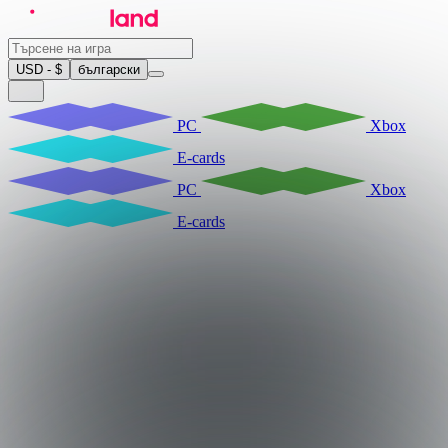
USD - $
български
PC
Xbox
E-cards
PC
Xbox
E-cards