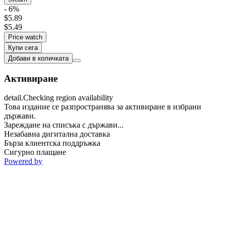
- 6%
$5.89
$5.49
Price watch
Купи сега
Добави в количката
Активиране
detail.Checking region availability
Това издание се разпространява за активиране в избрани
държави.
Зареждане на списъка с държави...
Незабавна дигитална доставка
Бърза клиентска поддръжка
Сигурно плащане
Powered by