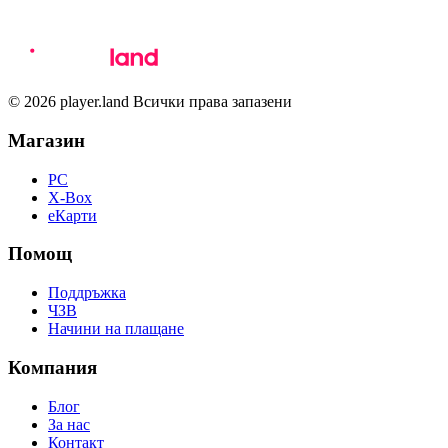
© 2026 player.land Всички права запазени
Магазин
PC
X-Box
eКарти
Помощ
Поддръжка
ЧЗВ
Начини на плащане
Компания
Блог
За нас
Контакт