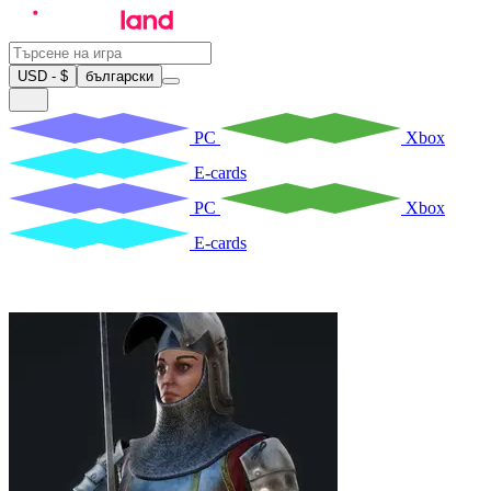
USD - $
български
PC
Xbox
E-cards
PC
Xbox
E-cards