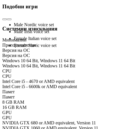
Includes:
Подобни игри
Male Nordic voice set
Системни изисквания
Male Irish voice set
Female Italian voice set
Минимални
Препоръчителни
Female Slavic voice set
Версия на ОС
Версия на ОС
Windows 10 64 Bit, Windows 11 64 Bit
Windows 10 64 Bit, Windows 11 64 Bit
CPU
CPU
Intel Core i5 - 4670 or AMD equivalent
Intel Core i5 - 6600k or AMD equivalent
Памет
Памет
8 GB RAM
16 GB RAM
GPU
GPU
NVIDIA GTX 680 or AMD equivalent, Version 11
NVIDIA GTX 1060 or AMD equivalent, Version 11