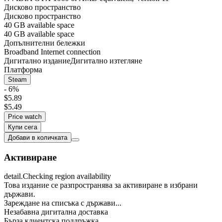
Дисково пространство
Дисково пространство
40 GB available space
40 GB available space
Допълнителни бележки
Broadband Internet connection
Дигитално издание
Дигитално изтегляне
Платформа
Steam
- 6%
$5.89
$5.49
Price watch
Купи сега
Добави в количката
Активиране
detail.Checking region availability
Това издание се разпространява за активиране в избрани
държави.
Зареждане на списъка с държави...
Незабавна дигитална доставка
Бърза клиентска поддръжка