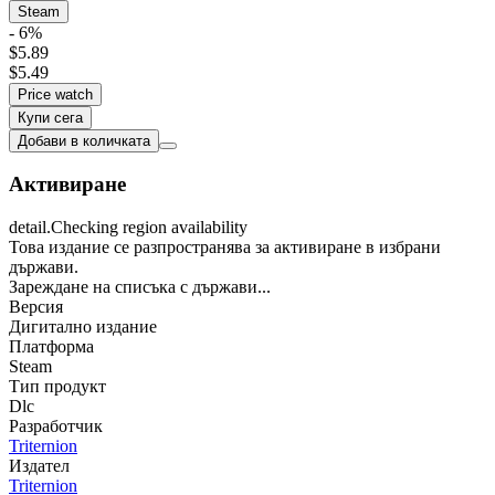
Steam
- 6%
$5.89
$5.49
Price watch
Купи сега
Добави в количката
Активиране
detail.Checking region availability
Това издание се разпространява за активиране в избрани
държави.
Зареждане на списъка с държави...
Версия
Дигитално издание
Платформа
Steam
Тип продукт
Dlc
Разработчик
Triternion
Издател
Triternion