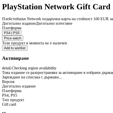
PlayStation Network Gift Car
Плейстейшън Network подаръчна карта на стойност 100 EUR за 
Дигитално издание
Дигитално изтегляне
Платформа
PS4 | PS5
Price watch
Този продукт в момента не е наличен
Add to wishlist
Активиране
detail.Checking region availability
Това издание се разпространява за активиране в избрани държа
Зареждане на списъка с държави...
Версия
Дигитално издание
Платформа
PS4
,
PS5
Тип продукт
Gift card