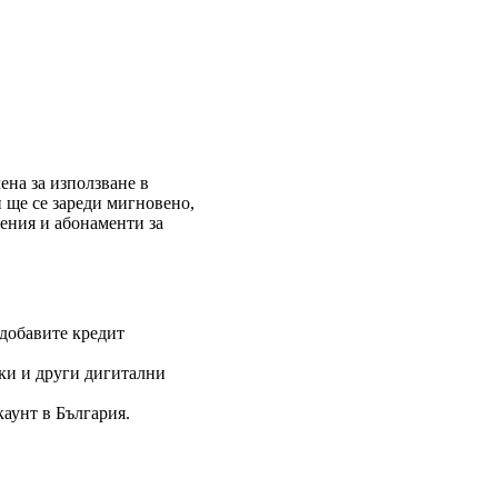
ARIA
ена за използване в
и ще се зареди мигновено,
рения и абонаменти за
 добавите кредит
ки и други дигитални
аунт в България.