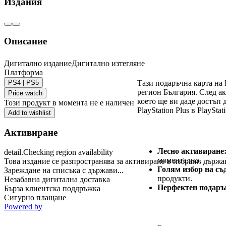
Издания
Описание
Дигитално издание
Дигитално изтегляне
Плейстейшън Netw
Платформа
PS4 | PS5
Тази подаръчна карта на 
регион България. След ак
Price watch
което ще ви даде достъп
Този продукт в момента не е наличен
PlayStation Plus в PlayStati
Add to wishlist
Основни характер
Активиране
Лесно активиране
detail.Checking region availability
моментално.
Това издание се разпространява за активиране в избрани държа
Голям избор на съ
Зареждане на списъка с държави...
продукти.
Незабавна дигитална доставка
Перфектен подаръ
Бърза клиентска поддръжка
Сигурно плащане
Powered by
Предимства на под