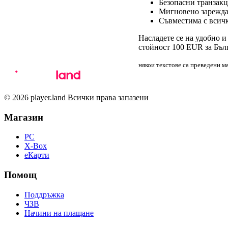
Безопасни транзакц
Мигновено зарежда
Съвместима с всич
Насладете се на удобно и
стойност 100 EUR за Бъл
някои текстове са преведени 
© 2026 player.land Всички права запазени
Магазин
PC
X-Box
eКарти
Помощ
Поддръжка
ЧЗВ
Начини на плащане