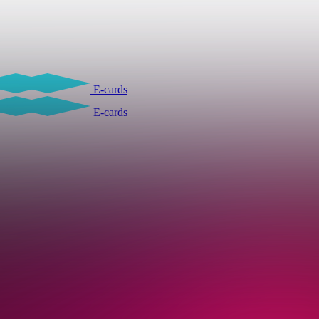
E-cards
E-cards