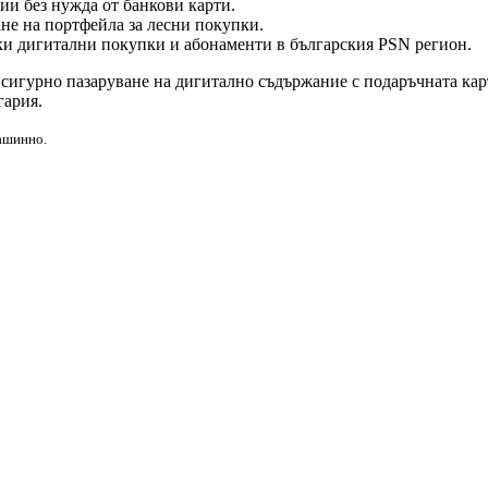
ии без нужда от банкови карти.
не на портфейла за лесни покупки.
ки дигитални покупки и абонаменти в българския PSN регион.
 сигурно пазаруване на дигитално съдържание с подаръчната карт
гария.
машинно.