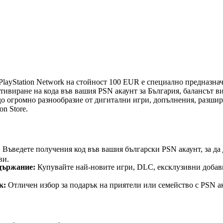
ork подаръчна карта 100 EUR (BG) - PSN BULG
PlayStation Network на стойност 100 EUR е специално предназнач
тивиране на кода във вашия PSN акаунт за България, балансът в
 до огромно разнообразие от дигитални игри, допълнения, разши
on Store.
истики
:
Въведете получения код във вашия български PSN акаунт, за да
ви.
държание:
Купувайте най-новите игри, DLC, ексклузивни добав
к:
Отличен избор за подарък на приятели или семейство с PSN ак
аръчната карта PSN