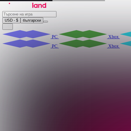
USD - $
български
PC
Xbox
PC
Xbox