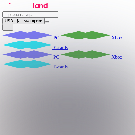
USD - $
български
PC
Xbox
E-cards
PC
Xbox
E-cards