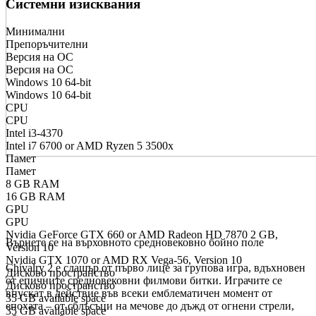
Системни изисквания
Минимални
Препоръчителни
Версия на ОС
Версия на ОС
Windows 10 64-bit
Windows 10 64-bit
CPU
CPU
Intel i3-4370
Intel i7 6700 or AMD Ryzen 5 3500x
Памет
Памет
8 GB RAM
16 GB RAM
GPU
Относно играта
GPU
Nvidia GeForce GTX 660 or AMD Radeon HD 7870 2 GB,
Върнете се на върховното средновековно бойно поле
Version 10
Nvidia GTX 1070 or AMD RX Vega-56, Version 10
Chivalry 2 е слашър от първо лице за групова игра, вдъхновен
Дисково пространство
от епичните средновековни филмови битки. Играчите се
Дисково пространство
впускат в действие във всеки емблематичен момент от
35 GB available space
епохата – от сблъсъци на мечове до дъжд от огнени стрели,
35 GB available space