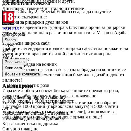
обширни обсади на замъци и други.
Допълнителни бележки
Дигитално издание
Дигитално изтегляне
Купете Chivalry 2 – Special Edition сега, за да получите
следното съдържание:
1. Броня за рицарски дуел на кон
Стъпете на арената на турнира в блестяща броня за рицарски
PEGI 18
дуел на кон, налична в различни комплекти за Mason и Agatha
Платформа
Knight.
Steam
2. Кралска широка сабя
- 71%
Грабнете легендарната кралска широка сабя, за да покажете на
$29.99
съюзниците и враговете си кой е истинският лидер на
$8.49
бойното поле.
Price watch
3. Златна брадва на конник
Купи сега
Разсичайте глави със стил със златната брадва на конник и се
Добави в количката
опитайте да не съсипвате сложния й метален дизайн, докато
вилнеете!
Активиране
4. Нови предмети: рози
Изразете любовта си към битката с новите предмети рози,
които са добавени към инвентара за появяване
detail.Checking region availability
5. 1000 крони + 5000 златни монети
Това издание се разпространява за активиране в избрани
Получете 1000 крони (първокласна валута) и 5000 златни
държави.
монети (валута, която може да се печели), използвани за
Зареждане на списъка с държави...
отключване на нова броня, видове оръжия и още!
Незабавна дигитална доставка
Бърза клиентска поддръжка
Сигурно плащане