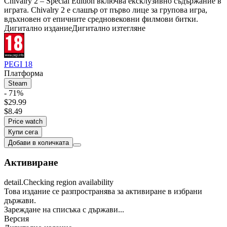
Chivalry 2 – Special Edition включва ексклузивно съдържание в
играта. Chivalry 2 е слашър от първо лице за групова игра,
вдъхновен от епичните средновековни филмови битки.
Дигитално издание
Дигитално изтегляне
PEGI 18
Платформа
Steam
- 71%
$29.99
$8.49
Price watch
Купи сега
Добави в количката
Активиране
detail.Checking region availability
Това издание се разпространява за активиране в избрани
държави.
Зареждане на списъка с държави...
Версия