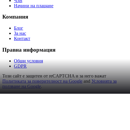
ЧЗВ
Начини на плащане
Компания
Блог
За нас
Контакт
Правна информация
Общи условия
GDPR
Този сайт е защитен от reCAPTCHA и за него важат
Политиката за поверителност на Google
and
Условията за
ползване на Google
.