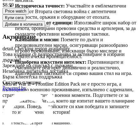
мисията.
$8.99
Историческа точност:
Участвайте в емблематични
Price watch
битки от Втората световна война с автентични
околности, оръжия и оборудване от епохата.
Купи сега
Разнообразие от единици:
Използвайте широк набор от
Добави в количката
пехота, бронирани превозни средства и артилерия, за да
създадете ефективни комбинирани тактики.
Активиране
Кампании и мисии:
Поемете по дълги и
предизвикателни мисии, осигуряващи разнообразно
detail.Checking region availability
игрово преживяване, изискващи бързо мислене и
Това издание се разпространява за активиране в избрани
стратегическа проницателност.
държави.
Подобрена изкуствен интелект:
Противниците и
Зареждане на списъка с държави...
съюзниците реагират динамично и реалистично,
Незабавна дигитална доставка
адаптирайки тактиките си спрямо вашия стил на игра.
Бърза клиентска поддръжка
Сигурно плащане
Men of War II – Frontline Edition Pack не е просто игра, а
Powered by
пълноценно военново преживяване, изпълнено с адреналин,
стратегия и автентични военни моменти. Подгответе се за
предизвикателни битки, които ще изпитат вашето планиране
и реакции. Поведете войските си към победата и запишете
своето име в военната история!
някои текстове са преведени машинно.