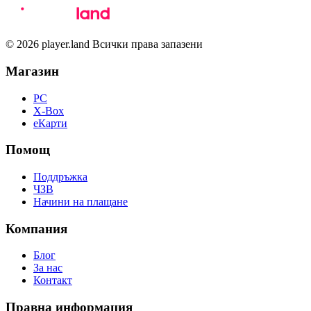
© 2026 player.land Всички права запазени
Магазин
PC
X-Box
eКарти
Помощ
Поддръжка
ЧЗВ
Начини на плащане
Компания
Блог
За нас
Контакт
Правна информация