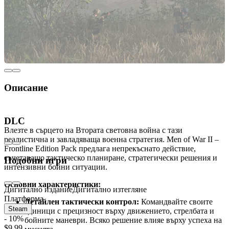
Описание
Men of War II – Frontline Edition Pack
DLC
Влезте в сърцето на Втората световна война с тази
реалистична и завладяваща военна стратегия. Men of War II –
Frontline Edition Pack предлага непрекъснато действие,
съчетаващо тактическо планиране, стратегически решения и
Подобни игри
интензивни бойни ситуации.
Основни характеристики:
Дигитално издание
Дигитално изтегляне
Платформа
Детайлен тактически контрол:
Командвайте своите
Steam
единици с прецизност върху движението, стрелбата и
- 10%
бойните маневри. Всяко решение влияе върху успеха на
$9.99