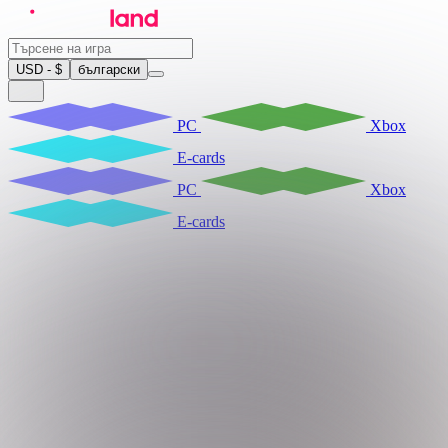
USD - $
български
PC
Xbox
E-cards
PC
Xbox
E-cards