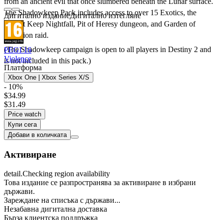
from an ancient evil that once slumbered beneath the Lunar surface.
The Shadowkeep Pack includes access to over 15 Exotics, the
Дигитално издание
Дигитално изтегляне
Scarlet Keep Nightfall, Pit of Heresy dungeon, and Garden of
Salvation raid.
(The Shadowkeep campaign is open to all players in Destiny 2 and
PEGI 16
Violence
is not included in this pack.)
Платформа
Xbox One | Xbox Series X/S
- 10%
$34.99
$31.49
Price watch
Купи сега
Добави в количката
Активиране
detail.Checking region availability
Това издание се разпространява за активиране в избрани
държави.
Зареждане на списъка с държави...
Незабавна дигитална доставка
Бърза клиентска поддръжка