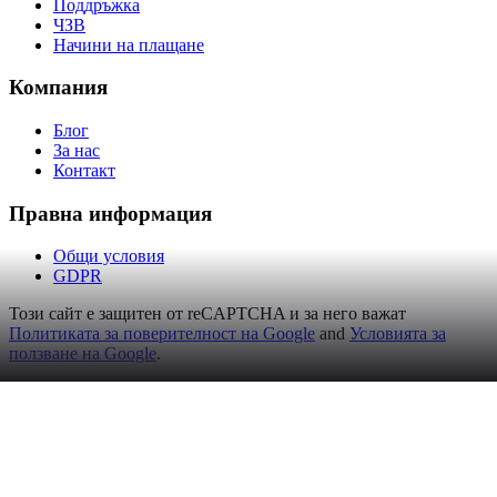
Поддръжка
ЧЗВ
Начини на плащане
Компания
Блог
За нас
Контакт
Правна информация
Общи условия
GDPR
Този сайт е защитен от reCAPTCHA и за него важат
Политиката за поверителност на Google
and
Условията за
ползване на Google
.