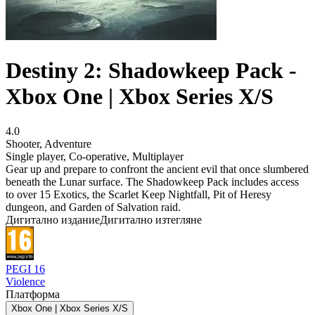
Destiny 2: Shadowkeep Pack -
Xbox One | Xbox Series X/S
4.0
Shooter
,
Adventure
Single player
,
Co-operative
,
Multiplayer
Gear up and prepare to confront the ancient evil that once slumbered
beneath the Lunar surface. The Shadowkeep Pack includes access
to over 15 Exotics, the Scarlet Keep Nightfall, Pit of Heresy
dungeon, and Garden of Salvation raid.
Дигитално издание
Дигитално изтегляне
PEGI 16
Violence
Платформа
Xbox One | Xbox Series X/S