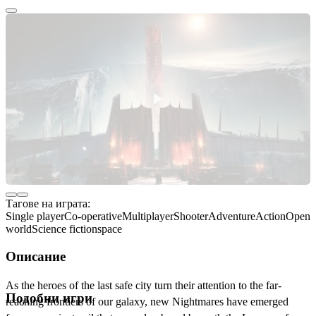
Тагове на играта:
Single player
Co-operative
Multiplayer
Shooter
Adventure
Action
Open
world
Science fiction
space
Описание
As the heroes of the last safe city turn their attention to the far-
Подобни игри
reaching frontiers of our galaxy, new Nightmares have emerged