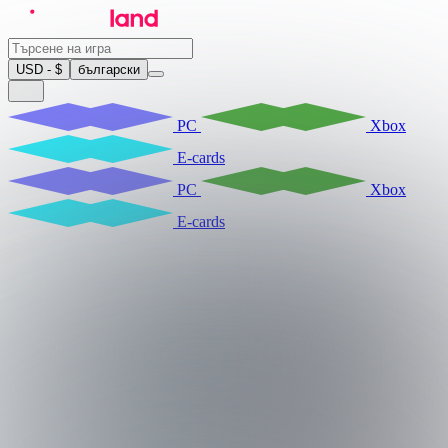
USD - $
български
PC
Xbox
E-cards
PC
Xbox
E-cards