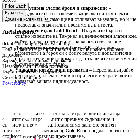
Price watch
Ексклузивна златна броня и снаряжение
–
Купи сега
Оборудвайте се със зашеметяващи златни комплекти
броня, които не само ще ви отличават визуално, но и ще
Добави в количката
предоставят значителни предимства в играта.
Специален ездач Gold Road
– Пътувайте бързо и
Активиране
стилно из земите на Тамриел на великолепен златен кон,
който придава елегантност на вашето изследване.
detail.Checking region availability
Допълнителна валута и бонус XP
– Ускорете
Това издание се разпространява за активиране в избрани
развитието на героя си с бонус валута и допълнителни
държави.
опитни точки, които помагат да отключите нови умения
Зареждане на списъка с държави...
и съдържание по-бързо.
Незабавна дигитална доставка
Уникални козметични предмети
– Персонализирайте
Бърза клиентска поддръжка
персонажа си с ексклузивни прически и украси, които
Сигурно плащане
изразяват вашата индивидуалност.
Powered by
Защо да изберете надстройката Gold Road
Deluxe?
Тази надстройка е перфектна за играчи, които искат да
обогатят своя игрови опит с премиум съдържание и
специални предимства. Независимо дали сте опитен
приключенец или начинаещ, Gold Road предлага значителна
стойност и незабравимо преживяване.