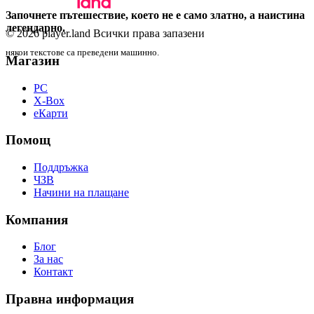
Започнете пътешествие, което не е само златно, а наистина
легендарно.
© 2026 player.land Всички права запазени
някои текстове са преведени машинно.
Магазин
PC
X-Box
eКарти
Помощ
Поддръжка
ЧЗВ
Начини на плащане
Компания
Блог
За нас
Контакт
Правна информация