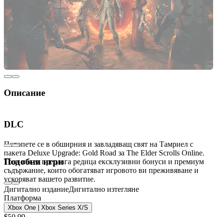
Описание
Подобрете приключението си с The Elder
DLC
Scrolls Online Deluxe Upgrade: Gold Road
Потопете се в обширния и завладяващ свят на Тамриел с
пакета Deluxe Upgrade: Gold Road за The Elder Scrolls Online.
Подобни игри
Този пакет предлага редица ексклузивни бонуси и премиум
съдържание, които обогатяват игровото ви преживяване и
ускоряват вашето развитие.
Дигитално издание
Дигитално изтегляне
Платформа
Основни характеристики на Gold Road Deluxe
Xbox One | Xbox Series X/S
Upgrade
$50.99