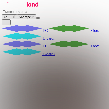
USD - $
български
PC
Xbox
E-cards
PC
Xbox
E-cards