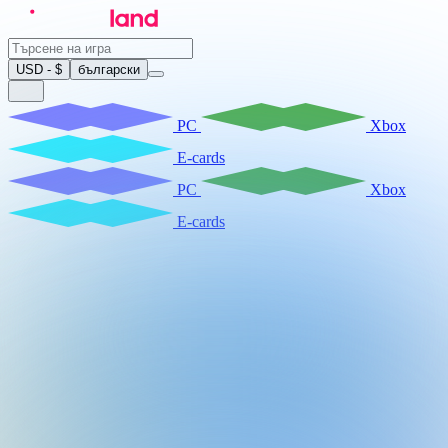
USD - $
български
PC
Xbox
E-cards
PC
Xbox
E-cards