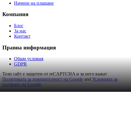
Начини на плащане
Компания
Блог
За нас
Контакт
Правна информация
Общи условия
GDPR
Този сайт е защитен от reCAPTCHA и за него важат
Политиката за поверителност на Google
and
Условията за
ползване на Google
.