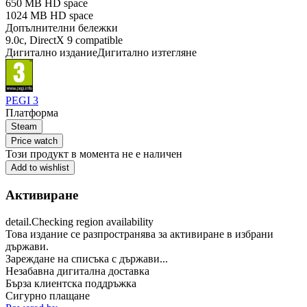
650 MB HD space
1024 MB HD space
Допълнителни бележки
9.0c, DirectX 9 compatible
Дигитално издание
Дигитално изтегляне
PEGI 3
Платформа
Steam
Price watch
Този продукт в момента не е наличен
Add to wishlist
Активиране
detail.Checking region availability
Това издание се разпространява за активиране в избрани
държави.
Зареждане на списъка с държави...
Незабавна дигитална доставка
Бърза клиентска поддръжка
Сигурно плащане