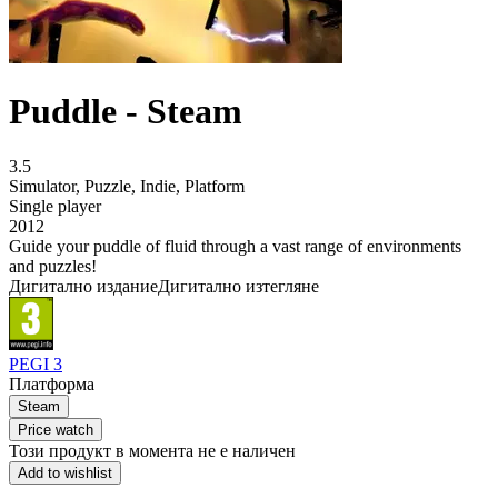
Puddle - Steam
3.5
Simulator
,
Puzzle
,
Indie
,
Platform
Single player
2012
Guide your puddle of fluid through a vast range of environments
and puzzles!
Дигитално издание
Дигитално изтегляне
PEGI 3
Платформа
Steam
Price watch
Този продукт в момента не е наличен
Add to wishlist