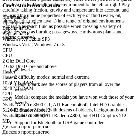
a puddle of fluid by tilting the environment to the left or right! Play
Системни изисквания
carefully taking friction, gravity and temperature into account, and
by using the unique properties of each type of fluid (water, oil,
Минимални
nitroglycerin, molten lava...) in a range of original environments.
Препоръчителни
Conserve as much fluid as possible when crossing a variety of
Версия на ОС
obstacles such as burning passageways, carnivorous plants and
Версия на ОС
electric currents!
Windows XP 32bits SP3
Windows Vista, Windows 7 or 8
CPU
Key Features
CPU
2 Ghz Dual Core
2 Ghz Dual Core and above
49 levels
Памет
2 difficulty modes: normal and extreme
Памет
1024 MB RAM
Leaderboard: see the scores of players from all over the
2048 MB RAM
world.
GPU
Medals: compare the medals you have won with those of your
GPU
friends.
Nvidia Geforce 8600 GT, ATI Radeon 4650, Intel HD Graphics,
Laboratory mode with dozens of objects, backgrounds and
512 MB Shader Model 3
liquids to unlock!
Nvidia Geforce 8800, ATI Radeon 4800, Intel HD Graphics 512
MB
Support for Bluetooth or USB game controllers.
Дисково пространство
Дисково пространство