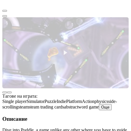
Тагове на играта:
Single player
Simulator
Puzzle
Indie
Platform
Action
physics
side-
scrolling
steam
steam trading cards
abstract
word game
Още
Описание
Dive into Puddle, a game unlike any other where you have to guide