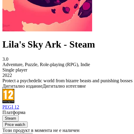
Lila's Sky Ark - Steam
3.0
Adventure
,
Puzzle
,
Role-playing (RPG)
,
Indie
Single player
2022
Protect a psychedelic world from bizarre beasts and punishing bosses i
Дигитално издание
Дигитално изтегляне
PEGI 12
Платформа
Steam
Price watch
Този продукт в момента не е наличен