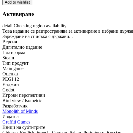
Add to wishlist
Активиране
detail.Checking region availability
Това издание се разпространява за активиране в избрани държа
Зареждане на списъка с държави...
Версия
Дигитално издание
Платформа
Steam
Тип продукт
Main game
Оценка
PEGI 12
Енджин
Godot
Игрови перспективи
Bird view / Isometric
Разработчик
Monolith of Minds
Издател
Graffiti Games
Езици на субтитрите
Chinese, English, French, German, Italian, Portuguese, Russian