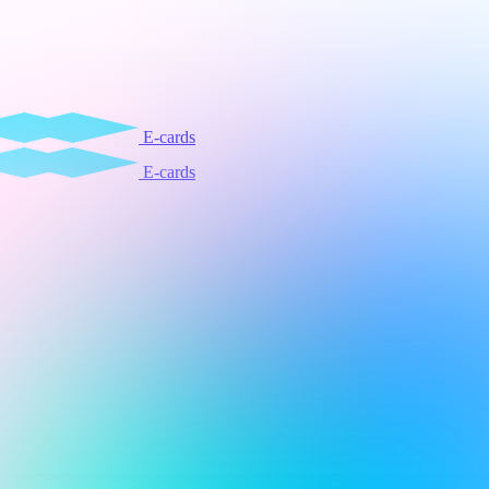
E-cards
E-cards