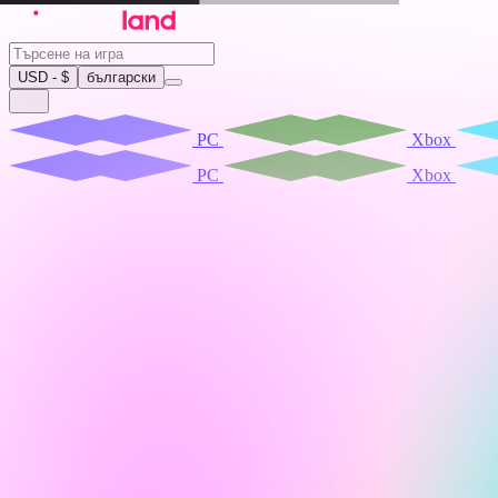
USD - $
български
PC
Xbox
PC
Xbox