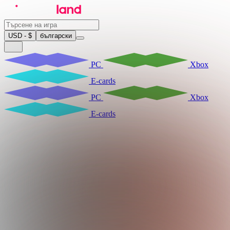
USD - $
български
PC
Xbox
E-cards
PC
Xbox
E-cards