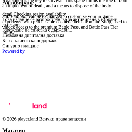
Adaptation is the key to survival. This spade fulfills the role of both
Активиране
an implement of death, and a means to dispose of the body.
detail.Checking region availability
800 Platinum
can be exchanged to customize your in-game
Това издание се разпространява за активиране в избрани
experience with purchasable cosmetic items from the Shop, used to
държави.
unlock access to the premium Battle Pass, and Battle Pass Tier
Зареждане на списъка с държави...
Skips.
Незабавна дигитална доставка
Бърза клиентска поддръжка
Сигурно плащане
Powered by
© 2026 player.land Всички права запазени
Магазин