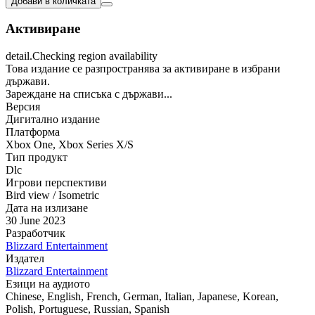
Добави в количката
Активиране
detail.Checking region availability
Това издание се разпространява за активиране в избрани
държави.
Зареждане на списъка с държави...
Версия
Дигитално издание
Платформа
Xbox One
,
Xbox Series X/S
Тип продукт
Dlc
Игрови перспективи
Bird view / Isometric
Дата на излизане
30 June 2023
Разработчик
Blizzard Entertainment
Издател
Blizzard Entertainment
Езици на аудиото
Chinese, English, French, German, Italian, Japanese, Korean,
Polish, Portuguese, Russian, Spanish