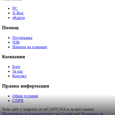
PC
X-Box
eКарти
Помощ
Поддръжка
ЧЗВ
Начини на плащане
Компания
Блог
За нас
Контакт
Правна информация
Общи условия
GDPR
Този сайт е защитен от reCAPTCHA и за него важат
Политиката за поверителност на Google
and
Условията за