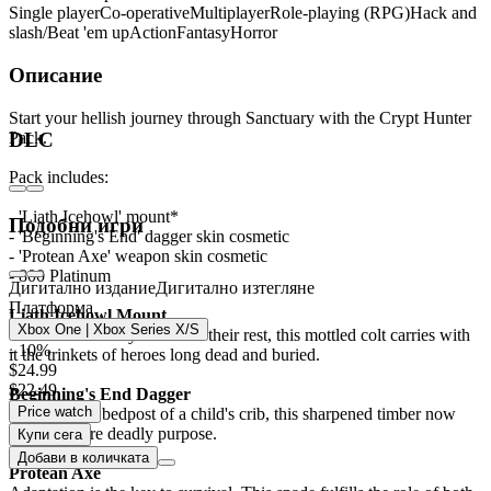
Single player
Co-operative
Multiplayer
Role-playing (RPG)
Hack and
slash/Beat 'em up
Action
Fantasy
Horror
Описание
Start your hellish journey through Sanctuary with the Crypt Hunter
Pack.
DLC
Pack includes:
- 'Liath Icehowl' mount*
Подобни игри
- 'Beginning's End' dagger skin cosmetic
- 'Protean Axe' weapon skin cosmetic
- 800 Platinum
Дигитално издание
Дигитално изтегляне
Платформа
Liath Icehowl Mount
Xbox One | Xbox Series X/S
Once used to ferry bodies to their rest, this mottled colt carries with
- 10%
it the trinkets of heroes long dead and buried.
$24.99
$22.49
Beginning's End Dagger
Price watch
Formerly the bedpost of a child's crib, this sharpened timber now
serves a more deadly purpose.
Купи сега
Добави в количката
Protean Axe