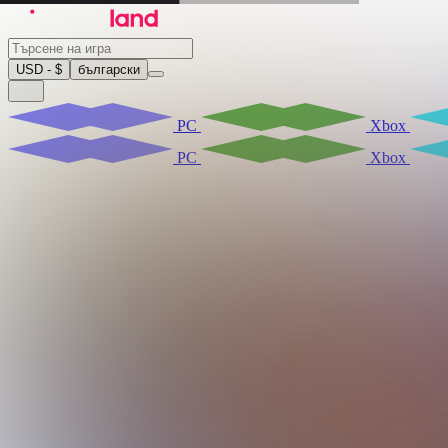
USD - $
български
PC
Xbox
PC
Xbox