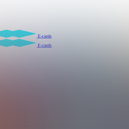
E-cards
E-cards