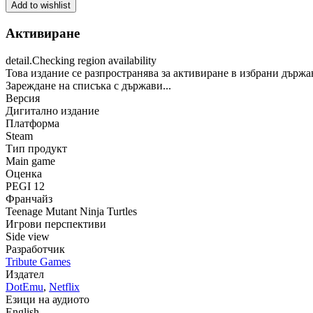
Add to wishlist
Активиране
detail.Checking region availability
Това издание се разпространява за активиране в избрани държа
Зареждане на списъка с държави...
Версия
Дигитално издание
Платформа
Steam
Тип продукт
Main game
Оценка
PEGI 12
Франчайз
Teenage Mutant Ninja Turtles
Игрови перспективи
Side view
Разработчик
Tribute Games
Издател
DotEmu
,
Netflix
Езици на аудиото
English