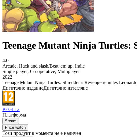
Teenage Mutant Ninja Turtles: 
4.0
Arcade
,
Hack and slash/Beat 'em up
,
Indie
Single player
,
Co-operative
,
Multiplayer
2022
Teenage Mutant Ninja Turtles: Shredder’s Revenge reunites Leonardo, 
Дигитално издание
Дигитално изтегляне
PEGI 12
Платформа
Steam
Price watch
Този продукт в момента не е наличен