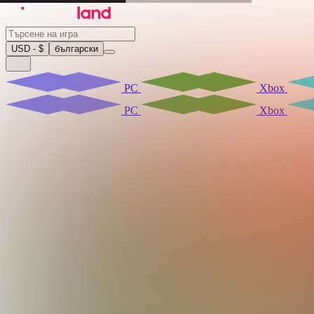
USD - $
български
PC
Xbox
PC
Xbox