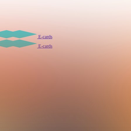
E-cards
E-cards