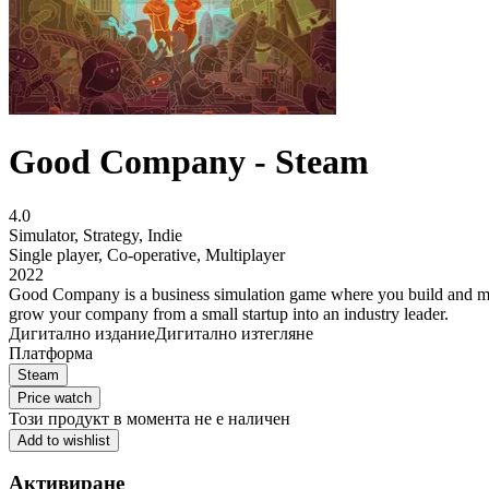
Good Company - Steam
4.0
Simulator
,
Strategy
,
Indie
Single player
,
Co-operative
,
Multiplayer
2022
Good Company is a business simulation game where you build and man
grow your company from a small startup into an industry leader.
Дигитално издание
Дигитално изтегляне
Платформа
Steam
Price watch
Този продукт в момента не е наличен
Add to wishlist
Активиране