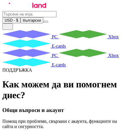
USD - $
български
PC
Xbox
E-cards
PC
Xbox
E-cards
ПОДДРЪЖКА
Как можем да ви помогнем
днес?
Общи въпроси и акаунт
Помощ при проблеми, свързани с акаунта, функциите на
сайта и сигурността.