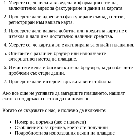
Уверете се, че цялата въведена информация е точна,
включително адрес за фактуриране и данни за картата.
Проверете дали адресът за фактуриране съвпада с този,
регистриран към вашата карта.
Проверете дали вашата дебитна или кредитна карта не е
изтекла и дали има достатъчно налични средства.
Уверете се, че картата ви е активирана за онлайн плащания.
Опитайте с различен браузър или използвайте
алтернативен метод на плащане.
Изчистете кеша и бисквитките на браузъра, за да избегнете
проблеми със стари данни.
Проверете дали интернет връзката ви е стабилна.
Ако все още не успявате да завършите плащането, нашият
екип за поддръжка е готов да ви помогне.
Когато се свързвате с нас, е полезно да включите:
Номер на поръчка (ако е наличен)
Съобщението за грешка, което сте получили
Подробности за използвания начин на плащане