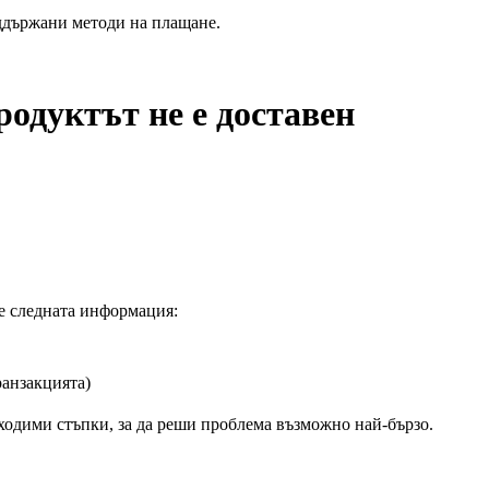
ддържани методи на плащане.
родуктът не е доставен
те следната информация:
ранзакцията)
ходими стъпки, за да реши проблема възможно най‑бързо.