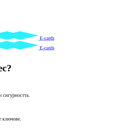
E-cards
E-cards
ес?
и сигурността.
е ключове.