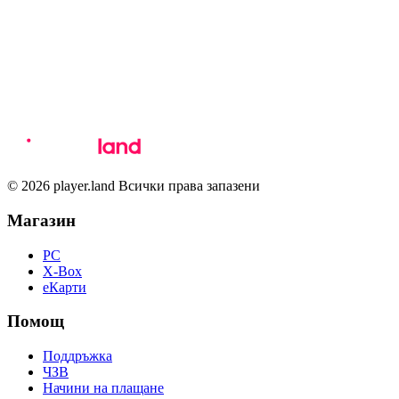
© 2026 player.land Всички права запазени
Магазин
PC
X-Box
eКарти
Помощ
Поддръжка
ЧЗВ
Начини на плащане