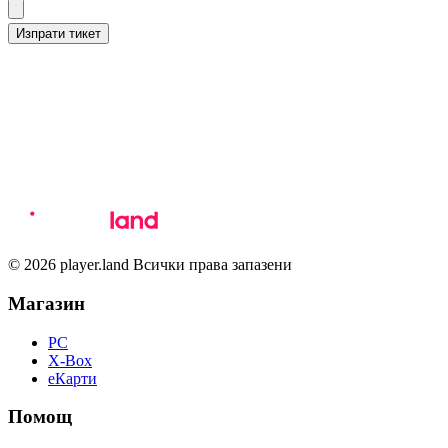
Изпрати тикет
© 2026 player.land Всички права запазени
Магазин
PC
X-Box
eКарти
Помощ