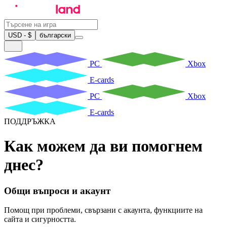
USD - $
български
PC
Xbox
E-cards
PC
Xbox
E-cards
ПОДДРЪЖКА
Как можем да ви помогнем
днес?
Общи въпроси и акаунт
Помощ при проблеми, свързани с акаунта, функциите на
сайта и сигурността.