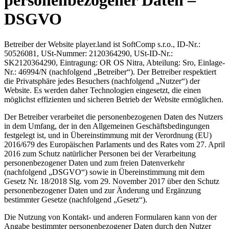
personenbezogener Daten –
DSGVO
Betreiber der Website player.land ist SoftComp s.r.o., ID-Nr.:
50526081, USt-Nummer: 2120364290, USt-ID-Nr.:
SK2120364290, Eintragung: OR OS Nitra, Abteilung: Sro, Einlage-
Nr.: 46994/N (nachfolgend „Betreiber“). Der Betreiber respektiert
die Privatsphäre jedes Besuchers (nachfolgend „Nutzer“) der
Website. Es werden daher Technologien eingesetzt, die einen
möglichst effizienten und sicheren Betrieb der Website ermöglichen.
Der Betreiber verarbeitet die personenbezogenen Daten des Nutzers
in dem Umfang, der in den Allgemeinen Geschäftsbedingungen
festgelegt ist, und in Übereinstimmung mit der Verordnung (EU)
2016/679 des Europäischen Parlaments und des Rates vom 27. April
2016 zum Schutz natürlicher Personen bei der Verarbeitung
personenbezogener Daten und zum freien Datenverkehr
(nachfolgend „DSGVO“) sowie in Übereinstimmung mit dem
Gesetz Nr. 18/2018 Slg. vom 29. November 2017 über den Schutz
personenbezogener Daten und zur Änderung und Ergänzung
bestimmter Gesetze (nachfolgend „Gesetz“).
Die Nutzung von Kontakt- und anderen Formularen kann von der
Angabe bestimmter personenbezogener Daten durch den Nutzer