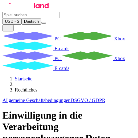
USD - $
Deutsch
PC
Xbox
E-cards
PC
Xbox
E-cards
Startseite
Rechtliches
Allgemeine Geschäftsbedingungen
DSGVO / GDPR
Einwilligung in die
Verarbeitung