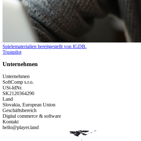
Spielematerialien bereitgestellt von
IGDB
.
Trustpilot
Unternehmen
Unternehmen
SoftComp s.r.o.
USt-IdNr.
SK2120364290
Land
Slovakia, European Union
Geschäftsbereich
Digital commerce & software
Kontakt
hello@player.land