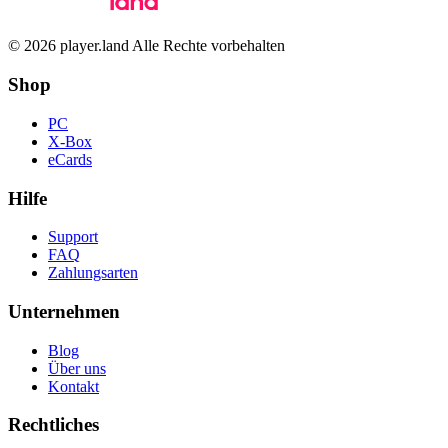
© 2026 player.land Alle Rechte vorbehalten
Shop
PC
X-Box
eCards
Hilfe
Support
FAQ
Zahlungsarten
Unternehmen
Blog
Über uns
Kontakt
Rechtliches