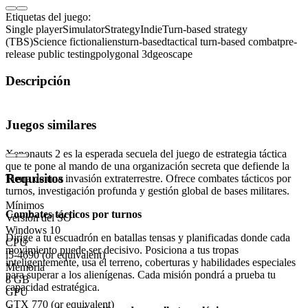
Etiquetas del juego:
Single player
Simulator
Strategy
Indie
Turn-based strategy
(TBS)
Science fiction
aliens
turn-based
tactical turn-based combat
pre-
release public testing
polygonal 3d
geoscape
Descripción
Xenonauts 2 – La estrategia definitiva contra la
Juegos similares
invasión alienígena
Xenonauts 2 es la esperada secuela del juego de estrategia táctica
que te pone al mando de una organización secreta que defiende la
Requisitos
Tierra de una invasión extraterrestre. Ofrece combates tácticos por
turnos, investigación profunda y gestión global de bases militares.
Mínimos
Combates tácticos por turnos
Versión del SO
Windows 10
Dirige a tu escuadrón en batallas tensas y planificadas donde cada
CPU
movimiento puede ser decisivo. Posiciona a tus tropas
i5-4690 (or equivalent)
inteligentemente, usa el terreno, coberturas y habilidades especiales
Memoria
para superar a los alienígenas. Cada misión pondrá a prueba tu
8 GB
capacidad estratégica.
GPU
GTX 770 (or equivalent)