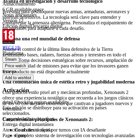
Avanza en investigación y desarrollo tecnológico
Almacenamiento
6 GB available space
Investiga para desbloquear nuevas armas, armaduras, aeronaves y
Notas adicionales
sistemas defensivos. La tecnología será clave para entender y
Version 12
contrarrestar la amenaza alienígena. Personaliza el equipamiento de
Edición digital
Descarga digital
tus unidades para adaptarte a cada desafío.
Gestiona una red mundial de defensa
PEGI 18
Asume el control de la última línea defensiva de la Tierra
Plataforma
gestionando bases, radares, fuerzas aéreas y terrestres en todo el
Steam
mundo. Toma decisiones estratégicas sobre recursos, ampliación de
bases y prioridad de misiones para evitar que los invasores ganen
Price watch
terreno.
Este producto no está disponible actualmente
Add to wishlist
Una combinación única de estética retro y jugabilidad moderna
Activación
Con gráficos estilo pixel art y mecánicas profundas, Xenonauts 2
ofrece una experiencia nostálgica que recuerda a los juegos clásicos
detail.Checking region availability
de los 90 con mejoras modernas que cautivan a jugadores nuevos y
Esta edición se distribuye para su activación en países
veteranos.
seleccionados.
Cargando la lista de países...
Características principales de Xenonauts 2:
Entrega digital instantánea
Combates tácticos por turnos con IA desafiante
Atención al cliente rápida
Completo sistema de investigación con tecnologías avanzadas
Pago seguro