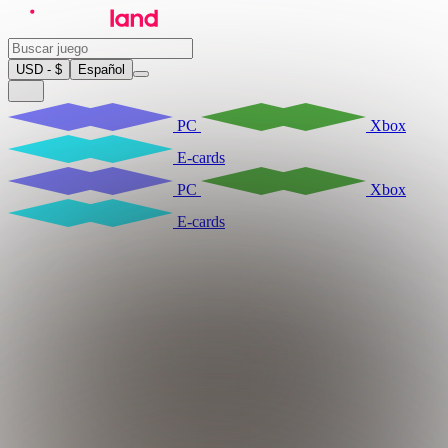
USD - $
Español
PC
Xbox
E-cards
PC
Xbox
E-cards