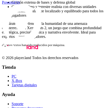
Gestión extensa de bases y defensa global
Powered by
Combate aéreo y terrestre realista con diversas unidades
Contenido totalmente localizado y equilibrado para todos los
jugadores
Prepárate para defender a la humanidad de una amenaza
extraterrestre en Xenonauts 2, un juego que combina profundidad
estratégica, precisión táctica y narrativa envolvente. Ideal para
expertos y nuevos jugadores.
algunos textos han sido traducidos por máquina.
© 2026 player.land Todos los derechos reservados
Tienda
PC
X-Box
Tarjetas digitales
Ayuda
Soporte