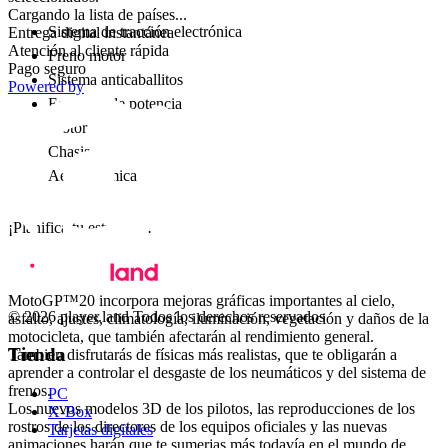
Cargando la lista de países...
Sistema de tracción electrónica
Entrega digital instantánea
Atención al cliente rápida
Freno motor
Pago seguro
Sistema anticaballitos
Powered by
Esquema de potencia
Motor
Chasis
Aerodinámica
¡Planifica tu estrategia!
MEJORAS TÉCNICAS Y GRÁFICAS
MotoGP™20 incorpora mejoras gráficas importantes al cielo,
© 2026 player.land Todos los derechos reservados
asfalto, ajustes, climatología, iluminación, vegetación y daños de la
motocicleta, que también afectarán al rendimiento general.
Tienda
También disfrutarás de físicas más realistas, que te obligarán a
aprender a controlar el desgaste de los neumáticos y del sistema de
frenos.
PC
Los nuevos modelos 3D de los pilotos, las reproducciones de los
X-Box
rostros de los directores de los equipos oficiales y las nuevas
Tarjetas digitales
animaciones harán que te sumerjas más todavía en el mundo de