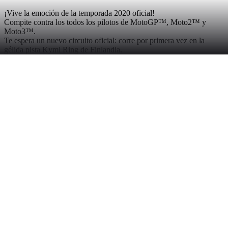
¡Vive la emoción de la temporada 2020 oficial!
Compite contra los todos los pilotos de MotoGP™, Moto2™ y
Moto3™.
Te espera un nuevo circuito oficial: corre por primera vez en la
gélida pista Kymi Ring de Finlandia.