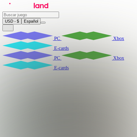
USD - $
Español
PC
Xbox
E-cards
PC
Xbox
E-cards