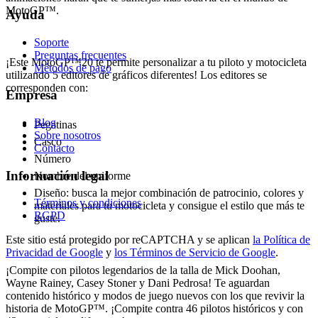
MotoGP™.
Ayuda
EDITOR DE GRÁFICOS
Soporte
Preguntas frecuentes
¡Este MotoGP™20 te permite personalizar a tu piloto y motocicleta
Métodos de pago
utilizando 5 editores de gráficos diferentes! Los editores se
corresponden con:
Empresa
Blog
Pegatinas
Sobre nosotros
Casco
Contacto
Número
Información legal
Nombre del uniforme
Diseño: busca la mejor combinación de patrocinio, colores y
Términos y condiciones
materiales para tu motocicleta y consigue el estilo que más te
RGPD
guste.
Este sitio está protegido por reCAPTCHA y se aplican
la Política de
PILOTOS HISTÓRICOS
Privacidad de Google
y
los Términos de Servicio de Google
.
¡Compite con pilotos legendarios de la talla de Mick Doohan,
Wayne Rainey, Casey Stoner y Dani Pedrosa! Te aguardan
contenido histórico y modos de juego nuevos con los que revivir la
historia de MotoGP™. ¡Compite contra 46 pilotos históricos y con