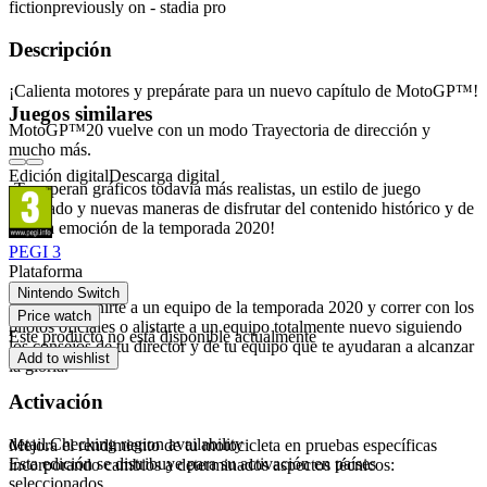
fiction
previously on - stadia pro
Descripción
¡Calienta motores y prepárate para un nuevo capítulo de MotoGP™!
Juegos similares
MotoGP™20 vuelve con un modo Trayectoria de dirección y
mucho más.
Edición digital
Descarga digital
¡Te esperan gráficos todavía más realistas, un estilo de juego
mejorado y nuevas maneras de disfrutar del contenido histórico y de
toda la emoción de la temporada 2020!
PEGI 3
Plataforma
MODO TRAYECTORIA DE DIRECCIÓN
Nintendo Switch
Elige entre unirte a un equipo de la temporada 2020 y correr con los
Price watch
pilotos oficiales o alistarte a un equipo totalmente nuevo siguiendo
Este producto no está disponible actualmente
los consejos de tu director y de tu equipo que te ayudaran a alcanzar
Add to wishlist
la gloria.
Activación
DESARROLLO DE LA MOTOCICLETA
detail.Checking region availability
Mejora el rendimiento de tu motocicleta en pruebas específicas
Esta edición se distribuye para su activación en países
incorporando cambios a determinados aspectos técnicos:
seleccionados.