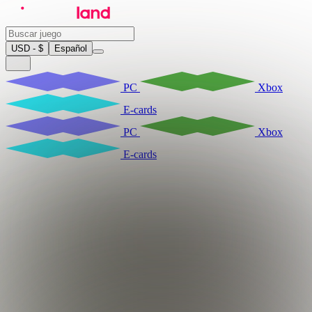
USD - $
Español
PC
Xbox
E-cards
PC
Xbox
E-cards