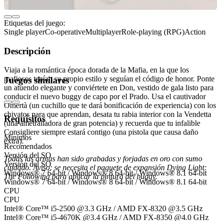
Etiquetas del juego:
Single player
Co-operative
Multiplayer
Role-playing (RPG)
Action
Descripción
Viaja a la romántica época dorada de la Mafia, en la que los
mafiosos tenían su propio estilo y seguían el código de honor. Ponte
Juegos similares
un atuendo elegante y conviértete en Don, vestido de gala listo para
conducir el nuevo buggy de capo por el Prado. Usa el cautivador
Omertà (un cuchillo que te dará bonificación de experiencia) con los
chivatos para que aprendan, desata tu rabia interior con la Vendetta
Requisitos
(una ametralladora de gran potencia) y recuerda que tu infalible
Consigliere siempre estará contigo (una pistola que causa daño
Mínimos
extra).
Recomendados
Versión del SO
Todas las armas han sido grabadas y forjadas en oro con sumo
Versión del SO
cuidado. Aviso: se necesita el paquete de expansión Dying Light:
Windows® 7 64-bit / Windows® 8 64-bit / Windows® 8.1 64-bit
The Following para aplicar la pintura del buggy.
Windows® 7 64-bit / Windows® 8 64-bit / Windows® 8.1 64-bit
CPU
CPU
Intel® Core™ i5-2500 @3.3 GHz / AMD FX-8320 @3.5 GHz
Intel® Core™ i5-4670K @3.4 GHz / AMD FX-8350 @4.0 GHz