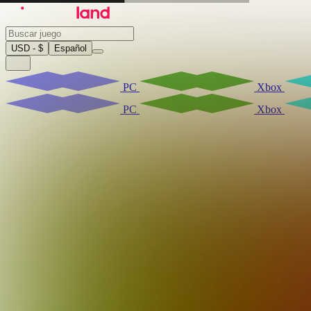
USD - $
Español
PC
Xbox
PC
Xbox