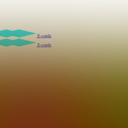
E-cards
E-cards