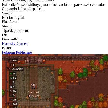
detail.Checking region availability
Esta edición se distribuye para su activación en países seleccionados.
Cargando la lista de países...
Versión
Edición digital
Plataforma
Steam
Tipo de producto
Dlc
Desarrollador
Honestly Games
Editor
Fulqrum Publishing