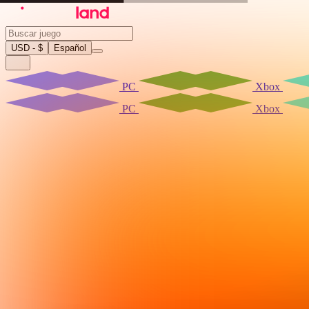
USD - $
Español
PC
Xbox
PC
Xbox