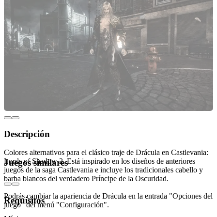
Descripción
Colores alternativos para el clásico traje de Drácula en Castlevania:
Lords of Shadow 2. Está inspirado en los diseños de anteriores
Juegos similares
juegos de la saga Castlevania e incluye los tradicionales cabello y
barba blancos del verdadero Príncipe de la Oscuridad.
Podrás cambiar la apariencia de Drácula en la entrada "Opciones del
Requisitos
juego" del menú "Configuración".