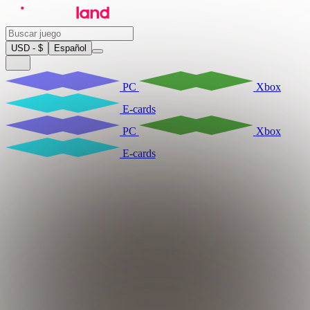
USD - $
Español
PC
Xbox
E-cards
PC
Xbox
E-cards