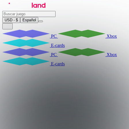
USD - $
Español
PC
Xbox
E-cards
PC
Xbox
E-cards