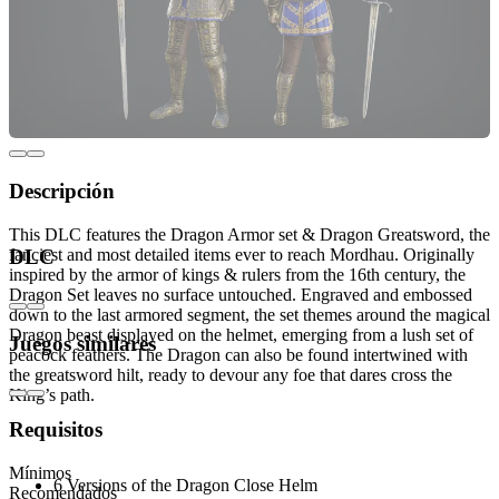
Descripción
This DLC features the Dragon Armor set & Dragon Greatsword, the
fanciest and most detailed items ever to reach Mordhau. Originally
DLC
inspired by the armor of kings & rulers from the 16th century, the
Dragon Set leaves no surface untouched. Engraved and embossed
down to the last armored segment, the set themes around the magical
Dragon beast displayed on the helmet, emerging from a lush set of
Juegos similares
peacock feathers. The Dragon can also be found intertwined with
the greatsword hilt, ready to devour any foe that dares cross the
King’s path.
Requisitos
Includes:
Mínimos
6 Versions of the Dragon Close Helm
Recomendados