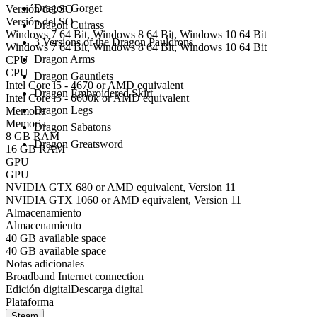
Dragon Gorget
Versión del SO
Versión del SO
Dragon Cuirass
Windows 7 64 Bit, Windows 8 64 Bit, Windows 10 64 Bit
3 Versions of the Dragon Pauldrons
Windows 7 64 Bit, Windows 8 64 Bit, Windows 10 64 Bit
Dragon Arms
CPU
CPU
Dragon Gauntlets
Intel Core i5 - 4670 or AMD equivalent
Dragon Embroidered Skirt
Intel Core i5 - 6600k or AMD equivalent
Dragon Legs
Memoria
Memoria
Dragon Sabatons
8 GB RAM
Dragon Greatsword
16 GB RAM
GPU
GPU
NVIDIA GTX 680 or AMD equivalent, Version 11
NVIDIA GTX 1060 or AMD equivalent, Version 11
Almacenamiento
Almacenamiento
40 GB available space
40 GB available space
Notas adicionales
Broadband Internet connection
Edición digital
Descarga digital
Plataforma
Steam