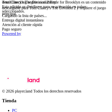
detail.Checking region availability
Tom Clancy's The Division 2 Battle for Brooklyn es un contenido
Esta edición se distribuye para su activación en países
descargable para Tom Clancy's The Division 2 y requiere el juego
seleccionados.
principal.
Cargando la lista de países...
Entrega digital instantánea
Atención al cliente rápida
Pago seguro
Powered by
© 2026 player.land Todos los derechos reservados
Tienda
PC