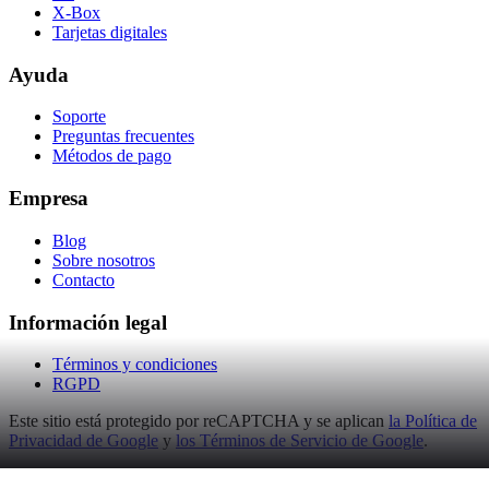
X-Box
Tarjetas digitales
Ayuda
Soporte
Preguntas frecuentes
Métodos de pago
Empresa
Blog
Sobre nosotros
Contacto
Información legal
Términos y condiciones
RGPD
Este sitio está protegido por reCAPTCHA y se aplican
la Política de
Privacidad de Google
y
los Términos de Servicio de Google
.