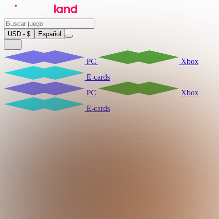
USD - $
Español
PC
Xbox
E-cards
PC
Xbox
E-cards