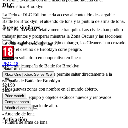
DLC
emblemático Brooklyn.
La Deluxe DLC Edition te da acceso al contenido descargable
Battle for Brooklyn, el atuendo de lona y la pintura de arma de lona.
Juegos similares
Brooklyn ha estado relativamente tranquilo. Los civiles han podido
trabajar juntos y prosperar mientras la Zona Oscura y las facciones
hostiles asolaban Manhattan. Sin embargo, los Cleaners han cruzado
Edición digital
Descarga digital
el río y el destino de Brooklyn corre peligro.
Juega en solitario o en cooperativo en línea:
PEGI 18
- Una minicampaña de Battle for Brooklyn.
Plataforma
- El incremento de nivel 40 te permite saltar directamente a la
Xbox One | Xbox Series X/S
- 5%
campaña de Battle for Brooklyn.
$24.98
- Dos nuevas zonas con nombre en el mundo abierto.
$23.49
Price watch
- Habilidades, equipo y objetos exóticos nuevos y renovados.
Comprar ahora
- Aumento del espacio de alijo.
Añadir al carrito
- Atuendo de lona
Activación
- Pintura de arma de lona