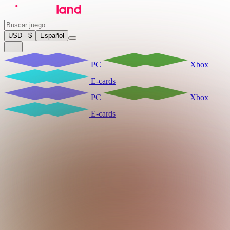
USD - $
Español
PC
Xbox
E-cards
PC
Xbox
E-cards