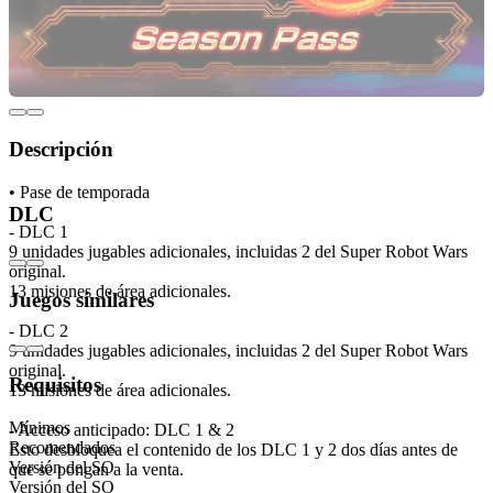
Descripción
• Pase de temporada
DLC
- DLC 1
9 unidades jugables adicionales, incluidas 2 del Super Robot Wars
original.
13 misiones de área adicionales.
Juegos similares
- DLC 2
9 unidades jugables adicionales, incluidas 2 del Super Robot Wars
original.
Requisitos
13 misiones de área adicionales.
Mínimos
- Acceso anticipado: DLC 1 & 2
Recomendados
Esto desbloquea el contenido de los DLC 1 y 2 dos días antes de
Versión del SO
que se pongan a la venta.
Versión del SO