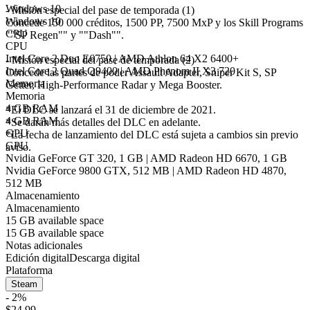
Windows 10
- Misión especial del pase de temporada (1)
Windows 10
Concede 150 000 créditos, 1500 PP, 7500 MxP y los Skill Programs
CPU
""SP Regen"" y ""Dash"".
CPU
Intel Core 2 Duo E6750 | AMD Athlon 64 X2 6400+
- Misión especial del pase de temporada (2)
Intel Core 2 Quad Q9400 | AMD Phenom II X3 720
Concede las partes de poder Assault Adapter, Sniper Kit S, SP
Memoria
Getter, High-Performance Radar y Mega Booster.
Memoria
4 GB RAM
*El DLC se lanzará el 31 de diciembre de 2021.
4 GB RAM
*Se darán más detalles del DLC en adelante.
GPU
*La fecha de lanzamiento del DLC está sujeta a cambios sin previo
GPU
aviso.
Nvidia GeForce GT 320, 1 GB | AMD Radeon HD 6670, 1 GB
Nvidia GeForce 9800 GTX, 512 MB | AMD Radeon HD 4870,
512 MB
Almacenamiento
Almacenamiento
15 GB available space
15 GB available space
Notas adicionales
Edición digital
Descarga digital
Plataforma
Steam
- 2%
$24.99