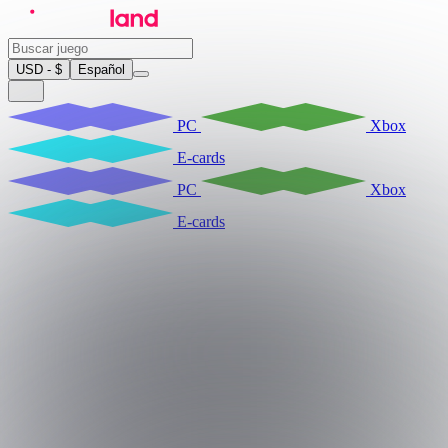
USD - $
Español
PC
Xbox
E-cards
PC
Xbox
E-cards