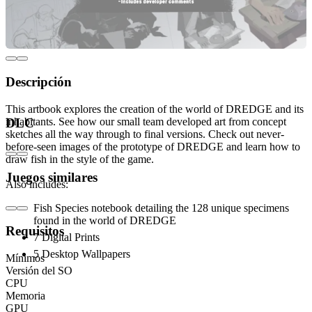
Descripción
This artbook explores the creation of the world of DREDGE and its
inhabitants. See how our small team developed art from concept
DLC
sketches all the way through to final versions. Check out never-
before-seen images of the prototype of DREDGE and learn how to
draw fish in the style of the game.
Juegos similares
Also includes:
Fish Species notebook detailing the 128 unique specimens
found in the world of DREDGE
Requisitos
7 Digital Prints
5 Desktop Wallpapers
Mínimos
Versión del SO
CPU
Memoria
GPU