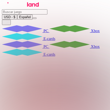
USD - $
Español
PC
Xbox
E-cards
PC
Xbox
E-cards