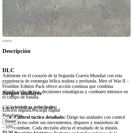
Descripción
Men of War II – Frontline Edition Pack
DLC
Adéntrate en el corazón de la Segunda Guerra Mundial con esta
experiencia de estrategia bélica realista y profunda. Men of War II –
Frontline Edition Pack ofrece acción continua que combina
planificación táctica, decisiones estratégicas y combates intensos en
Juegos similares
el campo de batalla.
Características principales:
Edición digital
Descarga digital
Plataforma
Control táctico detallado:
Dirige tus unidades con control
Steam
preciso sobre sus movimientos, disparos y maniobras de
- 10%
combate. Cada decisión afecta el resultado de la misión.
$9.99