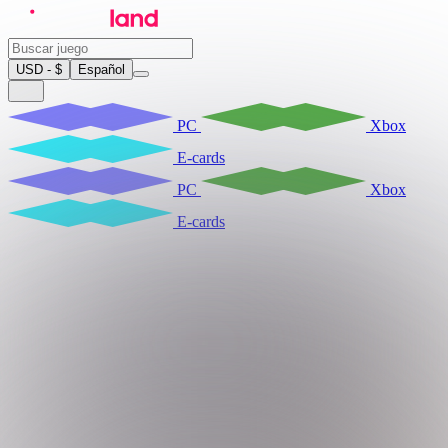
USD - $
Español
PC
Xbox
E-cards
PC
Xbox
E-cards