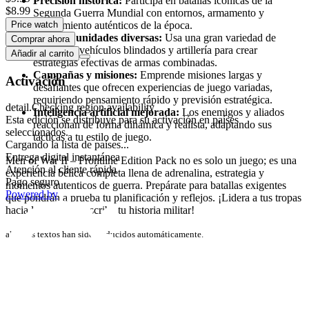
Precisión histórica:
Participa en batallas icónicas de la
$8.99
Segunda Guerra Mundial con entornos, armamento y
Price watch
equipamiento auténticos de la época.
Tipos de unidades diversas:
Usa una gran variedad de
Comprar ahora
infantería, vehículos blindados y artillería para crear
Añadir al carrito
estrategias efectivas de armas combinadas.
Campañas y misiones:
Emprende misiones largas y
Activación
desafiantes que ofrecen experiencias de juego variadas,
requiriendo pensamiento rápido y previsión estratégica.
detail.Checking region availability
Inteligencia artificial mejorada:
Los enemigos y aliados
Esta edición se distribuye para su activación en países
reaccionan de forma dinámica y realista, adaptando sus
seleccionados.
tácticas a tu estilo de juego.
Cargando la lista de países...
Entrega digital instantánea
Men of War II – Frontline Edition Pack no es solo un juego; es una
Atención al cliente rápida
experiencia bélica completa llena de adrenalina, estrategia y
Pago seguro
momentos autenticos de guerra. Prepárate para batallas exigentes
Powered by
que pondrán a prueba tu planificación y reflejos. ¡Lidera a tus tropas
hacia la victoria y escribe tu historia militar!
algunos textos han sido traducidos automáticamente.