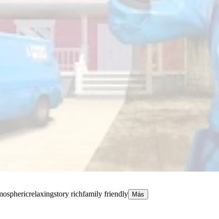
mospheric
relaxing
story rich
family friendly
Más