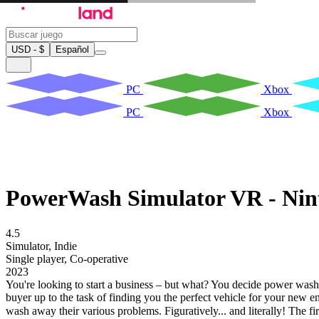
USD - $
Español
PC
Xbox
PC
Xbox
PowerWash Simulator VR - Nin
4.5
Simulator
,
Indie
Single player
,
Co-operative
2023
You're looking to start a business – but what? You decide power washin
buyer up to the task of finding you the perfect vehicle for your new 
wash away their various problems. Figuratively... and literally! The fir