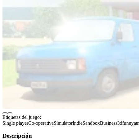
Etiquetas del juego:
Single player
Co-operative
Simulator
Indie
Sandbox
Business
3d
funny
at
Descripción