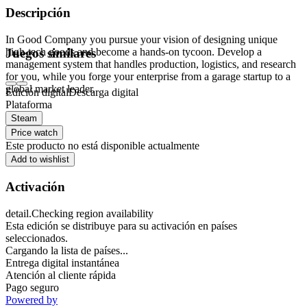
Descripción
In Good Company you pursue your vision of designing unique
high-tech goods and become a hands-on tycoon. Develop a
Juegos similares
management system that handles production, logistics, and research
for you, while you forge your enterprise from a garage startup to a
global market leader.
Edición digital
Descarga digital
Plataforma
Steam
Price watch
Este producto no está disponible actualmente
Add to wishlist
Activación
detail.Checking region availability
Esta edición se distribuye para su activación en países
seleccionados.
Cargando la lista de países...
Entrega digital instantánea
Atención al cliente rápida
Pago seguro
Powered by