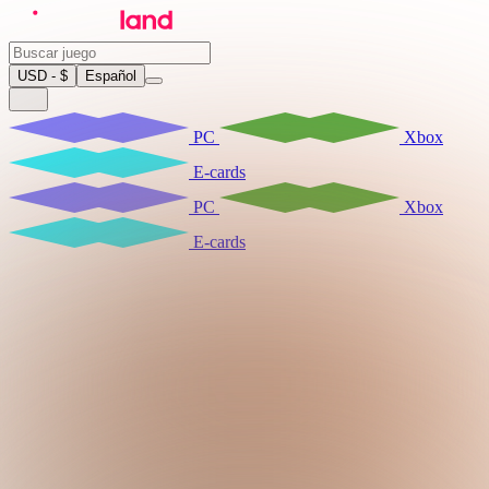
USD - $
Español
PC
Xbox
E-cards
PC
Xbox
E-cards