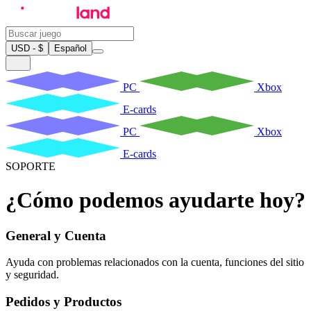
USD - $
Español
PC
Xbox
E-cards
PC
Xbox
E-cards
SOPORTE
¿Cómo podemos ayudarte hoy?
General y Cuenta
Ayuda con problemas relacionados con la cuenta, funciones del sitio
y seguridad.
Pedidos y Productos