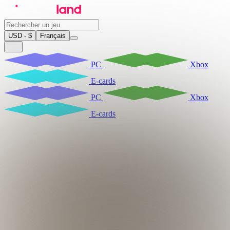
USD - $
Français
PC
Xbox
E-cards
PC
Xbox
E-cards