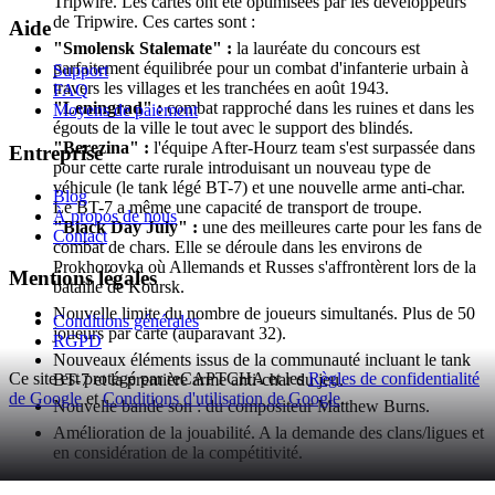
Tripwire. Les cartes ont été optimisées par les développeurs
de Tripwire. Ces cartes sont :
Aide
"Smolensk Stalemate" :
la lauréate du concours est
parfaitement équilibrée pour un combat d'infanterie urbain à
Support
travers les villages et les tranchées en août 1943.
FAQ
"Leningrad" :
combat rapproché dans les ruines et dans les
Moyens de paiement
égouts de la ville le tout avec le support des blindés.
"Berezina" :
l'équipe After-Hourz team s'est surpassée dans
Entreprise
pour cette carte rurale introduisant un nouveau type de
véhicule (le tank légé BT-7) et une nouvelle arme anti-char.
Blog
Le BT-7 a même une capacité de transport de troupe.
À propos de nous
"Black Day July" :
une des meilleures carte pour les fans de
Contact
combat de chars. Elle se déroule dans les environs de
Prokhorovka où Allemands et Russes s'affrontèrent lors de la
Mentions légales
bataille de Koursk.
Nouvelle limite du nombre de joueurs simultanés. Plus de 50
Conditions générales
joueurs par carte (auparavant 32).
RGPD
Nouveaux éléments issus de la communauté incluant le tank
Ce site est protégé par reCAPTCHA et les
Règles de confidentialité
BT-7 et la première arme anti-char du jeu.
de Google
et
Conditions d'utilisation de Google
.
Nouvelle bande son : du compositeur Matthew Burns.
Amélioration de la jouabilité. A la demande des clans/ligues et
en considération de la compétitivité.