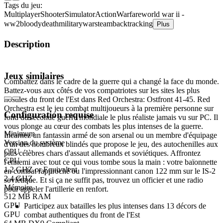
Tags du jeu:
Multiplayer
Shooter
Simulator
Action
Warfare
world war ii -
ww2
bloody
death
military
war
steam
backtracking
Plus
Description
À propos du jeu
Jeux similaires
Combattez dans le cadre de la guerre qui a changé la face du monde.
Battez-vous aux côtés de vos compatriotes sur les sites les plus
hostiles du front de l'Est dans Red Orchestra: Ostfront 41-45. Red
Orchestra est le jeu combat multijoueurs à la première personne sur
Configuration requise
fond de seconde guerre mondiale le plus réaliste jamais vu sur PC. Il
vous plonge au cœur des combats les plus intenses de la guerre.
Minimum
Incarnez un fantassin armé de son arsenal ou un membre d'équipage
Version du système
d'un des nombreux blindés que propose le jeu, des autochenilles aux
CPU
plus célèbres chars d'assaut allemands et soviétiques. Affrontez
CPU
l'ennemi avec tout ce qui vous tombe sous la main : votre baïonnette
1.2 GHZ or Equivalent
en combat rapproché ou l'impressionnant canon 122 mm sur le IS-2
2.4 GHZ
soviétique. Et si ça ne suffit pas, trouvez un officier et une radio
Mémoire
pour appeler l'artillerie en renfort.
512 MB RAM
GPU
Participez aux batailles les plus intenses dans 13 décors de
GPU
combat authentiques du front de l'Est