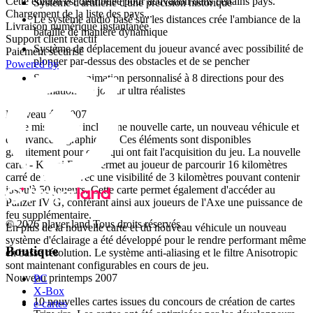
Cette édition est distribuée pour activation dans certains pays.
Système d'artillerie d'une précision historique
Chargement de la liste des pays...
Le système audio basé sur les distances crée l'ambiance de la
Livraison numérique instantanée
bataille de manière dynamique
Support client réactif
Système de déplacement du joueur avancé avec possibilité de
Paiement sécurisé
plonger par-dessus des obstacles et de se pencher
Powered by
Système d'animation personnalisé à 8 directions pour des
animations de joueur ultra réalistes
Nouveau été 2007
Cette mise à jour inclus une nouvelle carte, un nouveau véhicule et
des avancées graphiques. Ces éléments sont disponibles
gratuitement pour ceux qui ont fait l'acquisition du jeu. La nouvelle
carte - Krivoi Rog - permet au joueur de parcourir 16 kilomètres
carré de terrain avec une visibilité de 3 kilomètres pouvant contenir
jusqu'à 50 joueurs. Cette carte permet également d'accéder au
Panzer IV G, conférant ainsi aux joueurs de l'Axe une puissance de
feu supplémentaire.
© 2026 player.land Tous droits réservés
En plus de la nouvelle carte et du nouveau véhicule un nouveau
système d'éclairage a été développé pour le rendre performant même
Boutique
en basse résolution. Le système anti-aliasing et le filtre Anisotropic
sont maintenant configurables en cours de jeu.
Nouveau printemps 2007
PC
X-Box
10 nouvelles cartes issues du concours de création de cartes
e-cartes