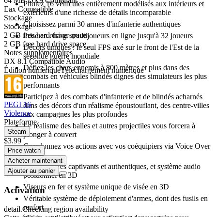
64 MB DX9 Compliant
Pilotez 16 véhicules entièrement modélisés aux intérieurs et
Eax Compatible
extérieurs d'une richesse de détails incomparable
Stockage
Choisissez parmi 30 armes d'infanterie authentiques
Stockage
2 GB free hard drive space
Prise en charge multijoueurs en ligne jusqu'à 32 joueurs
2 GB free hard drive space
Décors uniques : le seul FPS axé sur le front de l'Est de la
Notes supplémentaires
seconde guerre mondiale
DX 8.1 Compatible Audio
Défiez les chars ennemis à 800 mètres et plus dans des
Édition numérique
Téléchargement numérique
combats en véhicules blindés dignes des simulateurs les plus
performants
Participez à des combats d'infanterie et de blindés acharnés
PEGI 16
dans des décors d'un réalisme époustouflant, des centre-villes
Violence
aux campagnes les plus profondes
Plateforme
Le réalisme des balles et autres projectiles vous forcera à
Steam
plonger à couvert
$3.99
Coordonnez vos actions avec vos coéquipiers via Voice Over
Price watch
IP
Acheter maintenant
Effets sonores captivants et authentiques, et système audio
Ajouter au panier
positionnel en 3D
Viseurs en fer et système unique de visée en 3D
Activation
Véritable système de déploiement d'armes, dont des fusils en
renfort
detail.Checking region availability