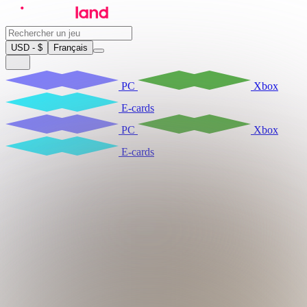
USD - $
Français
PC
Xbox
E-cards
PC
Xbox
E-cards