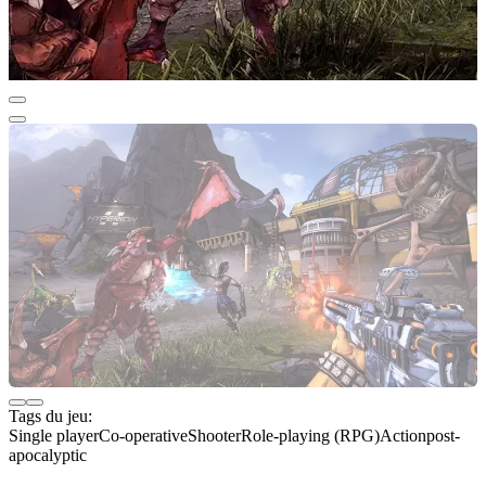
Tags du jeu:
Single player
Co-operative
Shooter
Role-playing (RPG)
Action
post-
apocalyptic