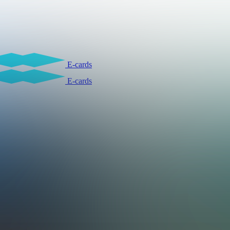
E-cards
E-cards