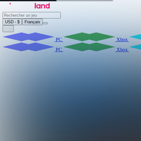
USD - $
Français
PC
Xbox
PC
Xbox