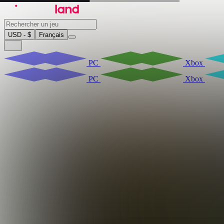
USD - $
Français
PC
Xbox
PC
Xbox