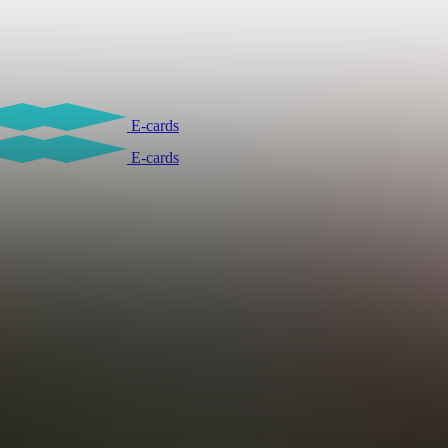
E-cards
E-cards