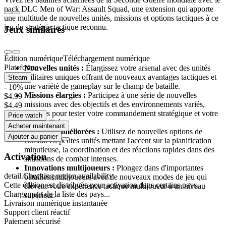
pack DLC Men of War: Assault Squad, une extension qui apporte
une multitude de nouvelles unités, missions et options tactiques à ce
jeu de stratégie tactique reconnu.
Jeux similaires
Caractéristiques principales :
Édition numérique
Téléchargement numérique
Plateforme
Nouvelles unités :
Élargissez votre arsenal avec des unités
militaires uniques offrant de nouveaux avantages tactiques et
Steam
une variété de gameplay sur le champ de bataille.
- 10%
Missions élargies :
Participez à une série de nouvelles
$4.99
missions avec des objectifs et des environnements variés,
$4.49
conçues pour tester votre commandement stratégique et votre
Price watch
adaptabilité.
Acheter maintenant
Tactiques améliorées :
Utilisez de nouvelles options de
Ajouter au panier
combat en petites unités mettant l'accent sur la planification
minutieuse, la coordination et des réactions rapides dans des
Activation
situations de combat intenses.
Innovations multijoueurs :
Plongez dans d'importantes
detail.Checking region availability
batailles multijoueurs avec de nouveaux modes de jeu qui
Cette édition est distribuée pour activation dans certains pays.
élèvent votre expérience tactique multijoueur à un niveau
Chargement de la liste des pays...
supérieur.
Livraison numérique instantanée
Support client réactif
Une expérience tactique unique de la Seconde
Paiement sécurisé