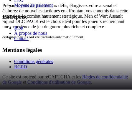
Moyens de paiement
Préparez-vous à de nouveaux défis, élargissez votre arsenal et
élaborez de nouvelles tactiques en affrontant vos ennemis dans cette
Entreprise
extension de combat hautement stratégique. Men of War: Assault
Squad DLC PACK est le choix idéal pour les joueurs recherchant
une expérience de jeu de guerre plus riche et complexe.
Blog
À propos de nous
certaines parties ont été traduites automatiquement.
Contact
Mentions légales
Conditions générales
RGPD
Ce site est protégé par reCAPTCHA et les
Règles de confidentialité
de Google
et
Conditions d'utilisation de Google
.