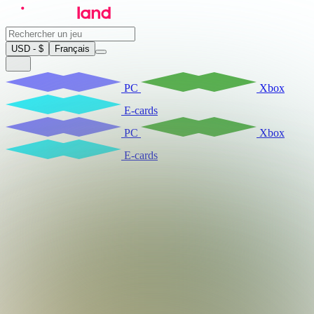
USD - $
Français
PC
Xbox
E-cards
PC
Xbox
E-cards