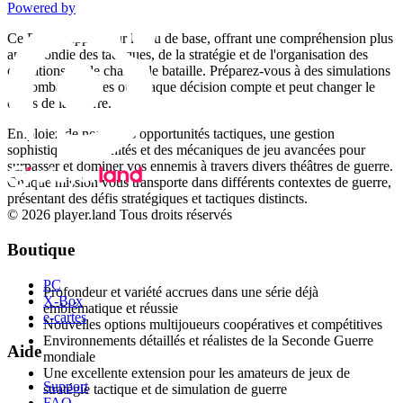
Guerre mondiale
Powered by
Ce DLC s'appuie sur le jeu de base, offrant une compréhension plus
approfondie des tactiques, de la stratégie et de l'organisation des
opérations sur le champ de bataille. Préparez-vous à des simulations
de combat réalistes où chaque décision compte et peut changer le
cours de la guerre.
Emploiez de nouvelles opportunités tactiques, une gestion
sophistiquée des unités et des mécaniques de jeu avancées pour
surpasser et dominer vos ennemis à travers divers théâtres de guerre.
Chaque mission vous transporte dans différents contextes de guerre,
présentant des défis stratégiques et tactiques distincts.
© 2026 player.land Tous droits réservés
Pourquoi choisir Men of War: Assault Squad
Boutique
DLC PACK ?
PC
Profondeur et variété accrues dans une série déjà
X-Box
emblématique et réussie
e-cartes
Nouvelles options multijoueurs coopératives et compétitives
Environnements détaillés et réalistes de la Seconde Guerre
Aide
mondiale
Une excellente extension pour les amateurs de jeux de
Support
stratégie tactique et de simulation de guerre
FAQ