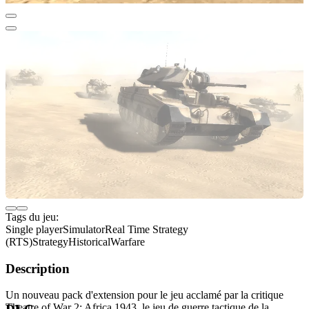
Tags du jeu:
Single player
Simulator
Real Time Strategy
(RTS)
Strategy
Historical
Warfare
Description
Un nouveau pack d'extension pour le jeu acclamé par la critique
Theatre of War 2: Africa 1943, le jeu de guerre tactique de la