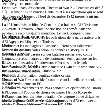
DLC
seconde guerre mondiale.
Le nouveau pack d'extension, Theatre of War 2 – Centauro est dédié
à la 131ème division blindée Centauro et à ses opérations qui se sont
déroulées en Afrique du Nord de décembre 1942 jusque la mi-mai
Jeux similaires
1943.
La 131ème division blindée Centauro (en Italien : 131ª Divisione
Corazzata "Centauro") était une division de l'armée italienne
pendant la seconde guerre mondiale. Le pack comprend une
Configuration requise
nouvelle campagne et couvre les opérations de la garde arrière près
d'El Ageyla en Libye et en Tunisie.
Minimum
Le désert et les montagnes d'Afrique du Nord sont fidèlement
Version du système
reproduites dans 10 cartes selon les données historiques. 10
Windows XP/Vista
nouvelles missions basées sur des batailles réelles avec contre-
CPU
attaques, percées, manœuvre de contournement, d'attaque sur les
CPU
flancs et embuscades. 10 nouveaux véhicules dont le tank
Intel Pentium IV 3.0 GHz
Semovente M40, le tank Carro Armato M13/40 et l'Autoblinda AB
Intel Core 2 Duo or AMD Athlon64 X2
40, ainsi que bien d'autres.
Mémoire
Pour plus d'information, veuillez visitez ce site.
Mémoire
Theatre of War II est considéré comme étant la meilleure simulation
1 GB RAM
de bataille moderne sur PC.
2 GB RAM
Couvrant les évènements de 1943 pendant les opérations de Tunisie,
GPU
les joueurs ont l'option de choisir de mener l'Afrika Korps de
GPU
Rommel dans leur dernière opération d'envergure ou de diriger les
nVidia GeForce 6600 or ATI Radeon X800
forces Anglo-américaines de de Montgomery et d'Eisenhower au
nVidia GeForce 8800 or ATI Radeon HD 3850
cours de 15 missions et de 3 campagnes.