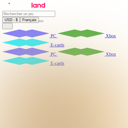
USD - $
Français
PC
Xbox
E-cards
PC
Xbox
E-cards